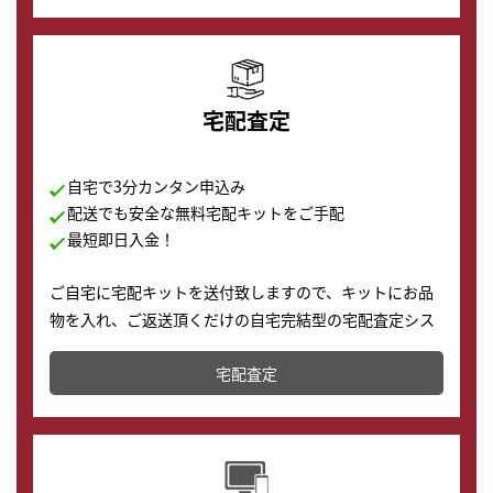
の購入もできます♪
宅配査定
自宅で3分カンタン申込み
配送でも安全な無料宅配キットをご手配
最短即日入金！
ご自宅に宅配キットを送付致しますので、キットにお品
物を入れ、ご返送頂くだけの自宅完結型の宅配査定シス
テムです。
宅配査定
配送でも簡単&安全に査定・買取に出すことが可能で
す。