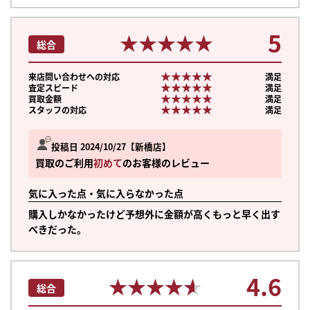
5
★★★★★
★★★★★
総合
★★★★★
★★★★★
来店問い合わせへの対応
満足
★★★★★
★★★★★
査定スピード
満足
★★★★★
★★★★★
買取金額
満足
★★★★★
★★★★★
スタッフの対応
満足
投稿日 2024/10/27
新橋店
買取のご利用
初めて
のお客様のレビュー
気に入った点・気に入らなかった点
購入しかなかったけど予想外に金額が高くもっと早く出す
べきだった。
4.6
まずは
★★★★★
★★★★★
総合
かんたん30秒でお試し査定