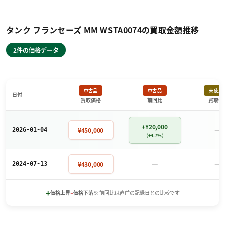
タンク フランセーズ MM WSTA0074の買取金額推移
2件の価格データ
中古品
中古品
未使用
日付
買取価格
前回比
買取価
+¥20,000
－
¥450,000
2026-01-04
（+4.7%）
－
－
¥430,000
2024-07-13
+
-
価格上昇
価格下落
※ 前回比は直前の記録日との比較です