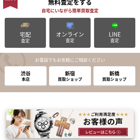
無料査定
をする
オンライン
LINE
宅配
査定
査定
査定
お電話でもお気軽にご相談ください
渋谷
新宿
新橋
本店
買取ショップ
買取ショップ