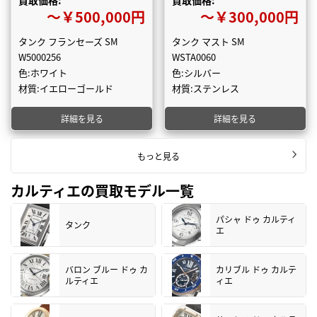
買取価格:
買取価格:
〜￥500,000円
〜￥300,000円
タンク フランセーズ SM
タンク マスト SM
W5000256
WSTA0060
色:ホワイト
色:シルバー
材質:イエローゴールド
材質:ステンレス
詳細を見る
詳細を見る
もっと見る
カルティエの買取モデル一覧
パシャ ドゥ カルティ
タンク
エ
バロン ブルー ドゥ カ
カリブル ドゥ カルテ
ルティエ
ィエ