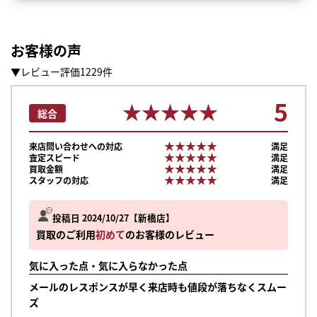
お客様の声
▼レビュー評価1229件
5
★★★★★
★★★★★
総合
★★★★★
★★★★★
来店問い合わせへの対応
満足
★★★★★
★★★★★
査定スピード
満足
★★★★★
★★★★★
買取金額
満足
★★★★★
★★★★★
スタッフの対応
満足
投稿日 2024/10/27
新橋店
買取のご利用
初めて
のお客様のレビュー
気に入った点・気に入らなかった点
メールのレスポンスが早く来店時も値段が落ちなくスムー
ズ