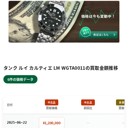
タンク ルイ カルティエ LM WGTA0011の買取金額推移
6件の価格データ
中古品
中古品
未使用
日付
買取価格
前回比
買取価
－
－
¥1,200,000
2025-06-22