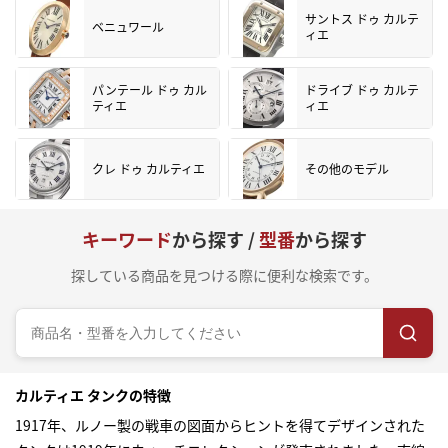
サントス ドゥ カルテ
ベニュワール
ィエ
パンテール ドゥ カル
ドライブ ドゥ カルテ
ティエ
ィエ
クレ ドゥ カルティエ
その他のモデル
キーワード
から探す /
型番
から探す
探している商品を見つける際に便利な検索です。
カルティエ タンクの特徴
1917年、ルノー製の戦車の図面からヒントを得てデザインされた