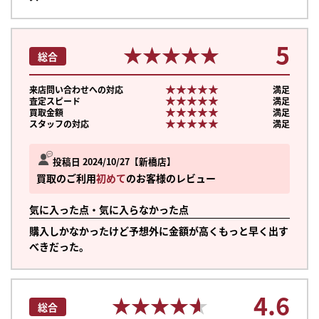
5
★★★★★
★★★★★
総合
★★★★★
★★★★★
来店問い合わせへの対応
満足
★★★★★
★★★★★
査定スピード
満足
★★★★★
★★★★★
買取金額
満足
★★★★★
★★★★★
スタッフの対応
満足
投稿日 2024/10/27
新橋店
買取のご利用
初めて
のお客様のレビュー
気に入った点・気に入らなかった点
購入しかなかったけど予想外に金額が高くもっと早く出す
べきだった。
まずは
4.6
★★★★★
★★★★★
かんたん30秒でお試し査定
総合