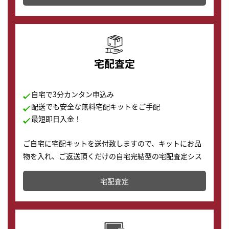
の購入もできます♪
宅配査定
自宅で3分カンタン申込み
配送でも安全な無料宅配キットをご手配
最短即日入金！
ご自宅に宅配キットを送付致しますので、キットにお品
物を入れ、ご返送頂くだけの自宅完結型の宅配査定シス
テムです。
宅配査定
配送でも簡単&安全に査定・買取に出すことが可能で
す。