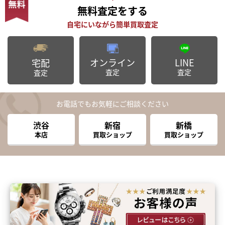
無料査定
をする
オンライン
LINE
宅配
査定
査定
査定
お電話でもお気軽にご相談ください
渋谷
新宿
新橋
本店
買取ショップ
買取ショップ