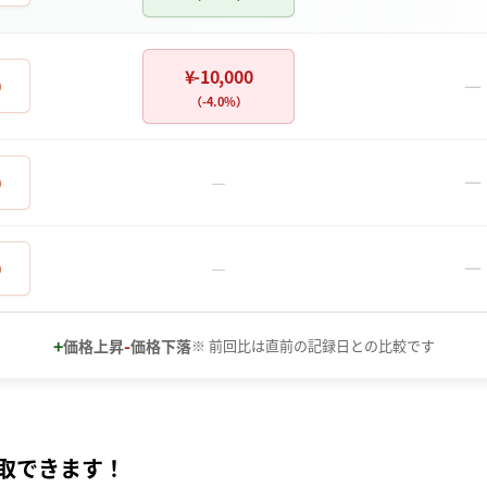
¥-10,000
－
0
（-4.0%）
－
0
－
－
0
－
+
-
価格上昇
価格下落
※ 前回比は直前の記録日との比較です
取できます！