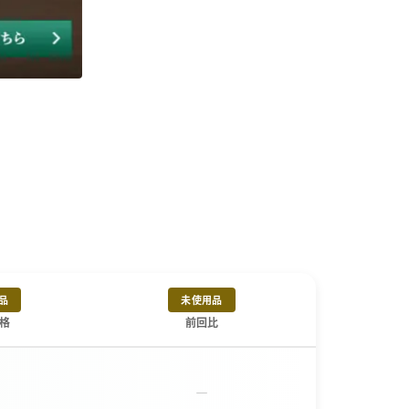
品
未使用品
格
前回比
－