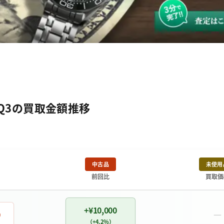
8Q3の買取金額推移
中古品
未使用
前回比
買取価
+¥10,000
－
0
（+4.2%）