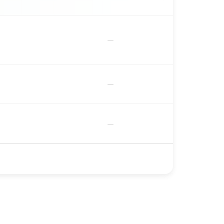
－
－
－