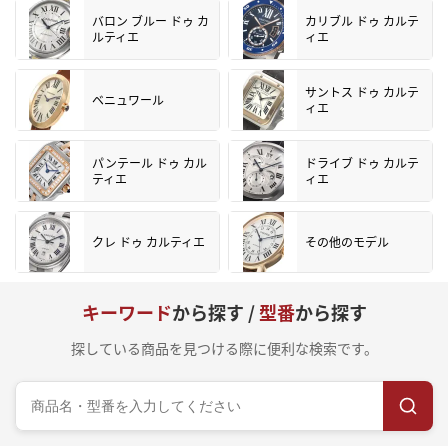
バロン ブルー ドゥ カ
カリブル ドゥ カルテ
ルティエ
ィエ
サントス ドゥ カルテ
ベニュワール
ィエ
パンテール ドゥ カル
ドライブ ドゥ カルテ
ティエ
ィエ
クレ ドゥ カルティエ
その他のモデル
キーワード
から探す /
型番
から探す
探している商品を見つける際に便利な検索です。