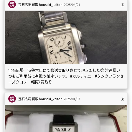
宝石広場 買取
houseki_kaitori
2025/04/21
宝石広場 渋谷本店にて郵送買取りさせて頂きました🙂 常連様い
つもご利用誠に有難う御座います。 #カルティエ #タンクフランセ
ーズクロノ #郵送買取り
宝石広場 買取
houseki_kaitori
2025/04/07