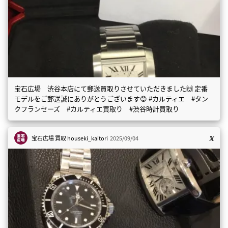
宝石広場 渋谷本店にて郵送買取りさせていただきました🙌 定番
モデルをご郵送誠にありがとうございます😊 #カルティエ #タン
クフランセーズ #カルティエ買取り #渋谷時計買取り
宝石広場 買取
houseki_kaitori
2025/09/04