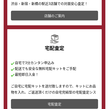
渋谷・新宿・新橋の駅近3店舗での対面安心査定！
その場で現金買取致します。渋谷本店では、時計販売の
店舗を併設しており、下取りに出してお得に新しい時計
店舗のご案内
の購入もできます♪
宅配査定
自宅で3分カンタン申込み
配送でも安全な無料宅配キットをご手配
最短即日入金！
ご自宅に宅配キットを送付致しますので、キットにお品
物を入れ、ご返送頂くだけの自宅完結型の宅配査定シス
テムです。
宅配査定
配送でも簡単&安全に査定・買取に出すことが可能で