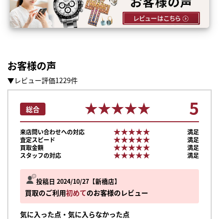
お客様の声
▼レビュー評価1229件
5
★★★★★
★★★★★
総合
★★★★★
★★★★★
来店問い合わせへの対応
満足
★★★★★
★★★★★
査定スピード
満足
★★★★★
★★★★★
買取金額
満足
★★★★★
★★★★★
スタッフの対応
満足
投稿日 2024/10/27
新橋店
買取のご利用
初めて
のお客様のレビュー
気に入った点・気に入らなかった点