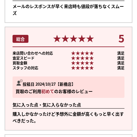
メールのレスポンスが早く来店時も値段が落ちなくスムー
ズ
5
★★★★★
★★★★★
総合
★★★★★
★★★★★
来店問い合わせへの対応
満足
★★★★★
★★★★★
査定スピード
満足
★★★★★
★★★★★
買取金額
満足
★★★★★
★★★★★
スタッフの対応
満足
投稿日 2024/10/27
新橋店
買取のご利用
初めて
のお客様のレビュー
気に入った点・気に入らなかった点
購入しかなかったけど予想外に金額が高くもっと早く出す
べきだった。
まずは
かんたん30秒でお試し査定