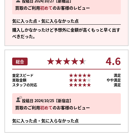
投稿日 2024/10/27
新橋店
買取のご利用
初めて
のお客様のレビュー
気に入った点・気に入らなかった点
購入しかなかったけど予想外に金額が高くもっと早く出す
べきだった。
4.6
★★★★★
★★★★★
総合
★★★★★
★★★★★
査定スピード
満足
★★★★★
★★★★★
買取金額
やや満足
★★★★★
★★★★★
スタッフの対応
満足
投稿日 2024/10/25
新宿店
買取のご利用
初めて
のお客様のレビュー
気に入った点・気に入らなかった点