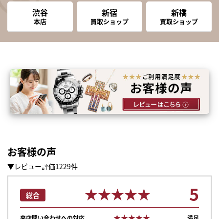
渋谷
新宿
新橋
本店
買取ショップ
買取ショップ
お客様の声
▼レビュー評価1229件
5
★★★★★
★★★★★
総合
★★★★★
★★★★★
来店問い合わせへの対応
満足