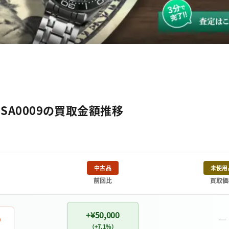
SSA0009の買取金額推移
中古品
未使用
前回比
買取価
+¥50,000
－
0
（+7.1%）