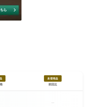
品
未使用品
格
前回比
－