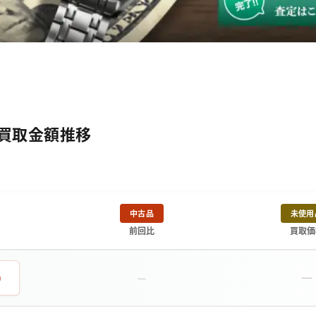
6の買取金額推移
中古品
未使用
前回比
買取価
－
0
－