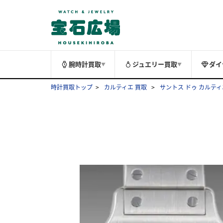
腕時計買取
ジュエリー買取
ダイ
▼
▼
時計買取トップ
カルティエ 買取
サントス ドゥ カルティ