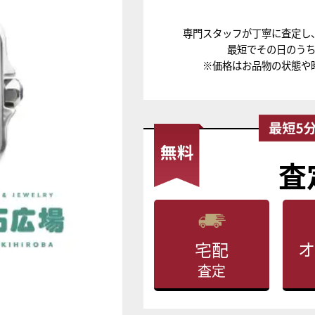
専門スタッフが丁寧に査定し
最短でその日のう
※価格はお品物の状態や
査
オ
宅配
査定