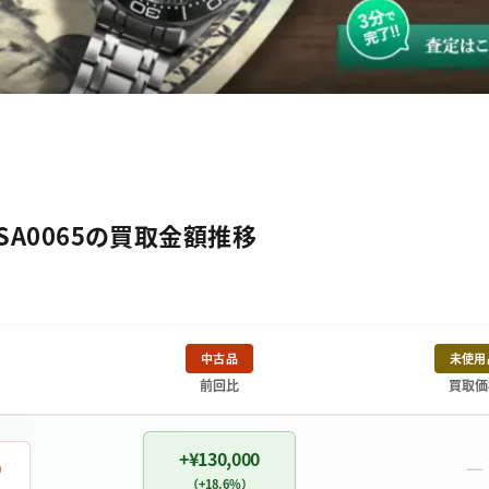
SA0065の買取金額推移
中古品
未使用
前回比
買取価
+¥130,000
－
0
（+18.6%）