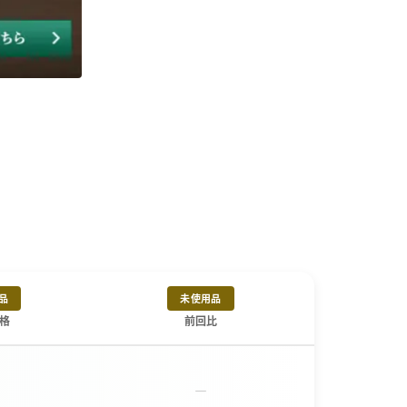
品
未使用品
格
前回比
－