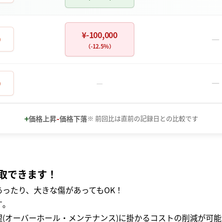
¥-100,000
－
0
（-12.5%）
－
0
－
+
-
価格上昇
価格下落
※ 前回比は直前の記録日との比較です
取できます！
ったり、大きな傷があってもOK！
｡
(オーバーホール・メンテナンス)に掛かるコストの削減が可能