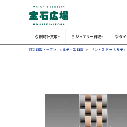
腕時計買取
ジュエリー買取
ダイ
▼
▼
時計買取トップ
カルティエ 買取
サントス ドゥ カルティ