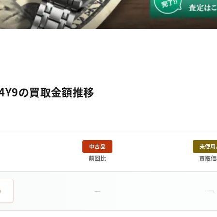
74Y9の買取金額推移
中古品
未使用
前回比
買取価
－
0
－