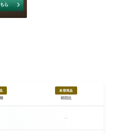
品
未使用品
格
前回比
－