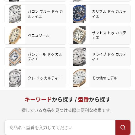
バロン ブルー ドゥ カ
カリブル ドゥ カルテ
ルティエ
ィエ
サントス ドゥ カルテ
ベニュワール
ィエ
パンテール ドゥ カル
ドライブ ドゥ カルテ
ティエ
ィエ
クレ ドゥ カルティエ
その他のモデル
キーワード
から探す /
型番
から探す
探している商品を見つける際に便利な検索です。