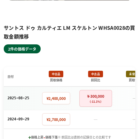
サントス ドゥ カルティエ LM スケルトン WHSA0028の買
取金額推移
2件の価格データ
中古品
中古品
未使用
日付
買取価格
前回比
買取価
¥-300,000
－
¥2,400,000
2025-08-25
（-11.1%）
－
－
¥2,700,000
2024-09-29
+
-
価格上昇
価格下落
※ 前回比は直前の記録日との比較です