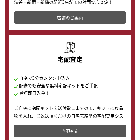
渋谷・新宿・新橋の駅近3店舗での対面安心査定！
その場で現金買取致します。渋谷本店では、時計販売の
店舗を併設しており、下取りに出してお得に新しい時計
店舗のご案内
の購入もできます♪
宅配査定
自宅で3分カンタン申込み
配送でも安全な無料宅配キットをご手配
最短即日入金！
ご自宅に宅配キットを送付致しますので、キットにお品
物を入れ、ご返送頂くだけの自宅完結型の宅配査定シス
テムです。
宅配査定
配送でも簡単&安全に査定・買取に出すことが可能で
す。