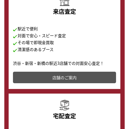
来店査定
駅近で便利
対面で安心・スピード査定
その場で即現金買取
清潔感のあるブース
渋谷・新宿・新橋の駅近3店舗での対面安心査定！
その場で現金買取致します。渋谷本店では、時計販売の
店舗を併設しており、下取りに出してお得に新しい時計
店舗のご案内
の購入もできます♪
宅配査定