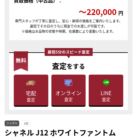
買取価格（中古品）：
〜220,000
円
専門スタッフが丁寧に査定し、安心・納得の価格をご案内いたします。
最短でその日のうちに現金でのお渡しが可能です。
※価格はお品物の状態や時期、在庫数により変動いたします。
査定
をする
LINE
オンライン
宅配
査定
査定
査定
シャネル
J12
シャネル J12 ホワイトファントム