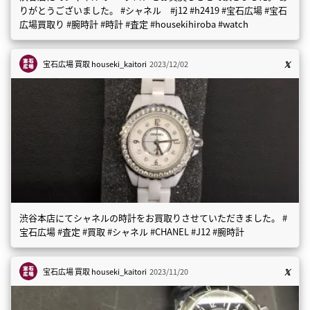
りがとうございました。 #シャネル #j12 #h2419 #宝石広場 #宝石
広場買取り #腕時計 #時計 #査定 #housekihiroba #watch
宝石広場 買取
houseki_kaitori
2023/12/02
渋谷本店にてシャネルの時計をお買取りさせていただきました。 #
宝石広場 #査定 #買取 #シャネル #CHANEL #J12 #腕時計
宝石広場 買取
houseki_kaitori
2023/11/20