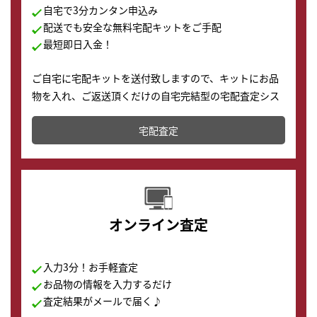
自宅で3分カンタン申込み
配送でも安全な無料宅配キットをご手配
最短即日入金！
ご自宅に宅配キットを送付致しますので、キットにお品
物を入れ、ご返送頂くだけの自宅完結型の宅配査定シス
テムです。
宅配査定
配送でも簡単&安全に査定・買取に出すことが可能で
す。
オンライン査定
入力3分！お手軽査定
お品物の情報を入力するだけ
査定結果がメールで届く♪