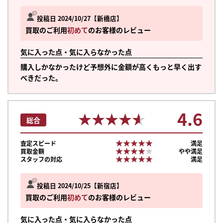
投稿日 2024/10/27
新橋店
買取のご利用
初めて
のお客様のレビュー
気に入った点・気に入らなかった点
購入しかなかったけど予想外に金額が高くもっと早く出す
べきだった。
4.6
★★★★★
★★★★★
総合
★★★★★
★★★★★
査定スピード
満足
★★★★★
★★★★★
買取金額
やや満足
★★★★★
★★★★★
スタッフの対応
満足
投稿日 2024/10/25
新宿店
買取のご利用
初めて
のお客様のレビュー
気に入った点・気に入らなかった点