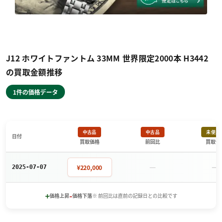
J12 ホワイトファントム 33MM 世界限定2000本 H3442
の買取金額推移
1件の価格データ
中古品
中古品
未使用
日付
買取価格
前回比
買取価
－
－
¥220,000
2025-07-07
+
-
価格上昇
価格下落
※ 前回比は直前の記録日との比較です