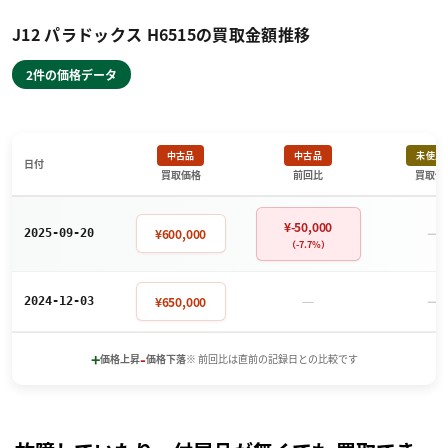
J12 パラドックス H6515の買取金額推移
2件の価格データ
中古品
中古品
未使用
日付
買取価格
前回比
買取価
¥-50,000
－
¥600,000
2025-09-20
（-7.7%）
－
－
¥650,000
2024-12-03
+
-
価格上昇
価格下落
※ 前回比は直前の記録日との比較です