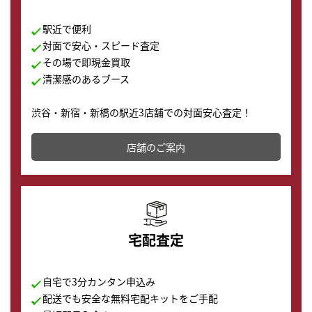
駅近で便利
対面で安心・スピード査定
その場で即現金買取
清潔感のあるブース
渋谷・新宿・新橋の駅近3店舗での対面安心査定！
その場で現金買取致します。渋谷本店では、時計販売の
店舗を併設しており、下取りに出してお得に新しい時計
店舗のご案内
の購入もできます♪
宅配査定
自宅で3分カンタン申込み
配送でも安全な無料宅配キットをご手配