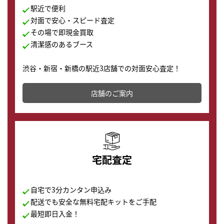
駅近で便利
対面で安心・スピード査定
その場で即現金買取
清潔感のあるブース
渋谷・新宿・新橋の駅近3店舗での対面安心査定！
その場で現金買取致します。渋谷本店では、時計販売の
店舗を併設しており、下取りに出してお得に新しい時計
店舗のご案内
の購入もできます♪
宅配査定
自宅で3分カンタン申込み
配送でも安全な無料宅配キットをご手配
最短即日入金！