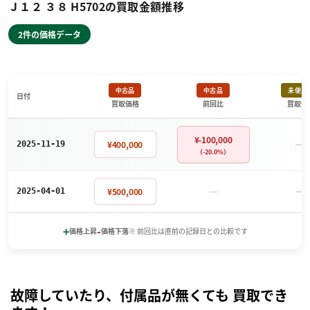
Ｊ１２ ３８ H5702の買取金額推移
2件の価格データ
中古品
中古品
未使用
日付
買取価格
前回比
買取価
¥-100,000
－
¥400,000
2025-11-19
（-20.0%）
－
－
¥500,000
2025-04-01
+
-
価格上昇
価格下落
※ 前回比は直前の記録日との比較です
故障していたり、付属品が無くても 買取でき