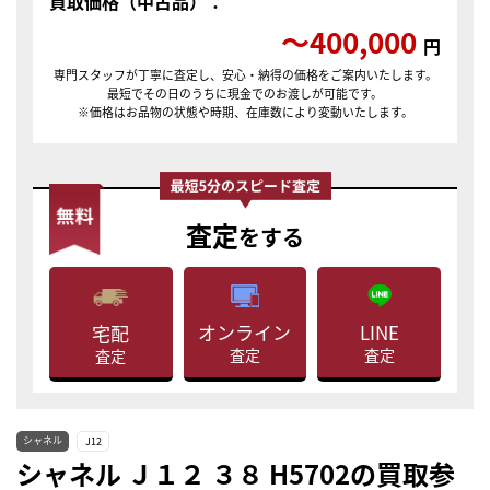
買取価格（中古品）：
〜400,000
円
専門スタッフが丁寧に査定し、安心・納得の価格をご案内いたします。
最短でその日のうちに現金でのお渡しが可能です。
※価格はお品物の状態や時期、在庫数により変動いたします。
査定
をする
LINE
オンライン
宅配
査定
査定
査定
シャネル
J12
シャネル Ｊ１２ ３８ H5702の買取参