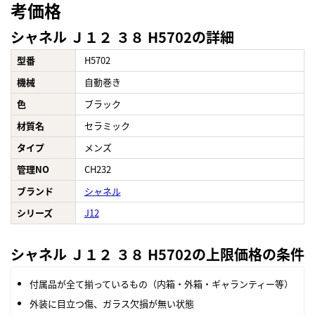
考価格
シャネル Ｊ１２ ３８ H5702の詳細
型番
H5702
機械
自動巻き
色
ブラック
材質名
セラミック
タイプ
メンズ
管理NO
CH232
ブランド
シャネル
シリーズ
J12
シャネル Ｊ１２ ３８ H5702の上限価格の条件
付属品が全て揃っているもの（内箱・外箱・ギャランティー等）
外装に目立つ傷、ガラス欠損が無い状態