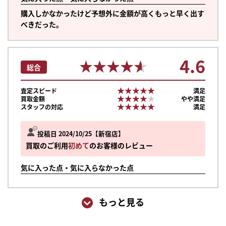
購入しかなかったけど予想外に金額が高くもっと早く出す
べきだった。
4.6
★★★★★
★★★★★
総合
★★★★★
★★★★★
査定スピード
満足
★★★★★
★★★★★
買取金額
やや満足
★★★★★
★★★★★
スタッフの対応
満足
投稿日 2024/10/25
新宿店
買取のご利用
初めて
のお客様のレビュー
気に入った点・気に入らなかった点
もっと見る
まずは
かんたん30秒でお試し査定