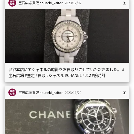
宝石広場 買取
houseki_kaitori
2023/12/02
渋谷本店にてシャネルの時計をお買取りさせていただきました。 #
宝石広場 #査定 #買取 #シャネル #CHANEL #J12 #腕時計
宝石広場 買取
houseki_kaitori
2023/11/20