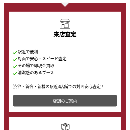
来店査定
駅近で便利
対面で安心・スピード査定
その場で即現金買取
清潔感のあるブース
渋谷・新宿・新橋の駅近3店舗での対面安心査定！
その場で現金買取致します。渋谷本店では、時計販売の
店舗を併設しており、下取りに出してお得に新しい時計
店舗のご案内
の購入もできます♪