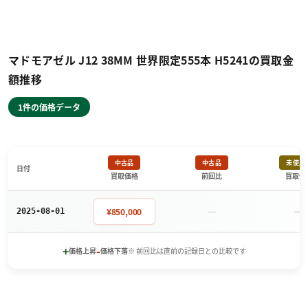
マドモアゼル J12 38MM 世界限定555本 H5241の買取金
額推移
1件の価格データ
中古品
中古品
未使用
日付
買取価格
前回比
買取価
－
－
¥850,000
2025-08-01
+
-
価格上昇
価格下落
※ 前回比は直前の記録日との比較です