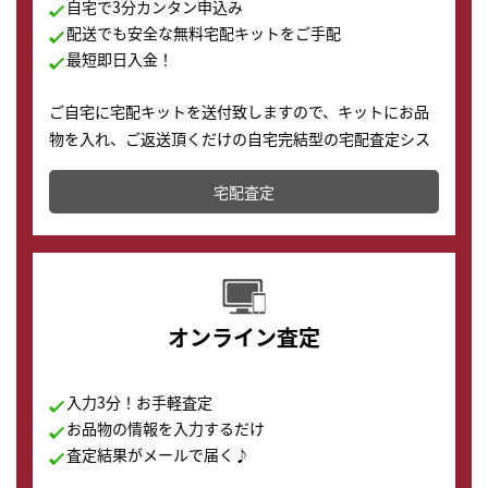
自宅で3分カンタン申込み
配送でも安全な無料宅配キットをご手配
最短即日入金！
ご自宅に宅配キットを送付致しますので、キットにお品
物を入れ、ご返送頂くだけの自宅完結型の宅配査定シス
テムです。
宅配査定
配送でも簡単&安全に査定・買取に出すことが可能で
す。
オンライン査定
入力3分！お手軽査定
お品物の情報を入力するだけ
査定結果がメールで届く♪