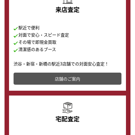
来店査定
駅近で便利
対面で安心・スピード査定
その場で即現金買取
清潔感のあるブース
渋谷・新宿・新橋の駅近3店舗での対面安心査定！
その場で現金買取致します。渋谷本店では、時計販売の
店舗を併設しており、下取りに出してお得に新しい時計
店舗のご案内
の購入もできます♪
宅配査定