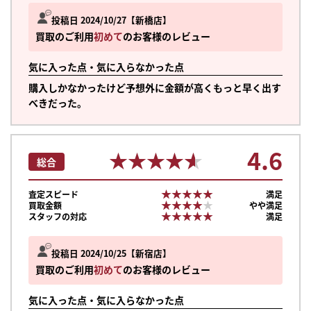
投稿日 2024/10/27
新橋店
買取のご利用
初めて
のお客様のレビュー
気に入った点・気に入らなかった点
購入しかなかったけど予想外に金額が高くもっと早く出す
べきだった。
4.6
★★★★★
★★★★★
総合
★★★★★
★★★★★
査定スピード
満足
★★★★★
★★★★★
買取金額
やや満足
★★★★★
★★★★★
スタッフの対応
満足
投稿日 2024/10/25
新宿店
買取のご利用
初めて
のお客様のレビュー
気に入った点・気に入らなかった点