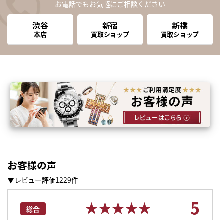
お電話でもお気軽にご相談ください
渋谷
新宿
新橋
本店
買取ショップ
買取ショップ
お客様の声
▼レビュー評価1229件
5
★★★★★
★★★★★
総合