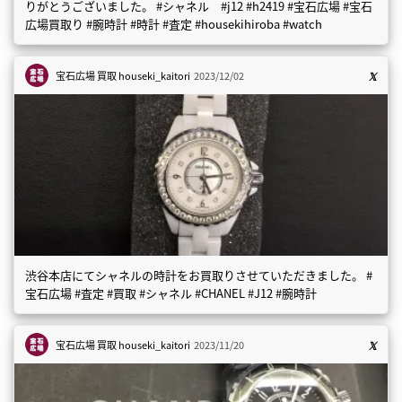
りがとうございました。 #シャネル #j12 #h2419 #宝石広場 #宝石
広場買取り #腕時計 #時計 #査定 #housekihiroba #watch
宝石広場 買取
houseki_kaitori
2023/12/02
渋谷本店にてシャネルの時計をお買取りさせていただきました。 #
宝石広場 #査定 #買取 #シャネル #CHANEL #J12 #腕時計
宝石広場 買取
houseki_kaitori
2023/11/20