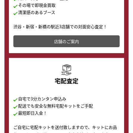
その場で即現金買取
清潔感のあるブース
渋谷・新宿・新橋の駅近3店舗での対面安心査定！
その場で現金買取致します。渋谷本店では、時計販売の
店舗を併設しており、下取りに出してお得に新しい時計
店舗のご案内
の購入もできます♪
宅配査定
自宅で3分カンタン申込み
配送でも安全な無料宅配キットをご手配
最短即日入金！
ご自宅に宅配キットを送付致しますので、キットにお品