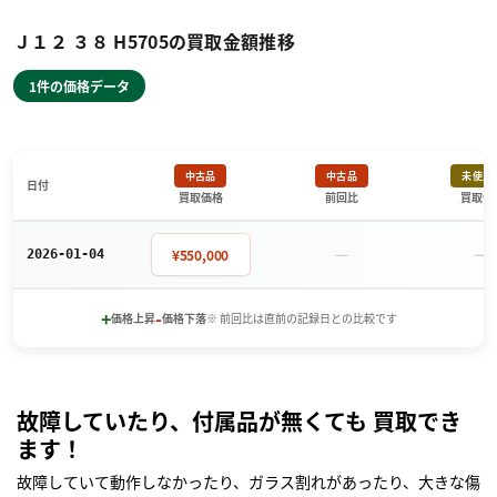
Ｊ１２ ３８ H5705の買取金額推移
1件の価格データ
中古品
中古品
未使用
日付
買取価格
前回比
買取価
－
－
¥550,000
2026-01-04
+
-
価格上昇
価格下落
※ 前回比は直前の記録日との比較です
故障していたり、付属品が無くても 買取でき
ます！
故障していて動作しなかったり、ガラス割れがあったり、大きな傷