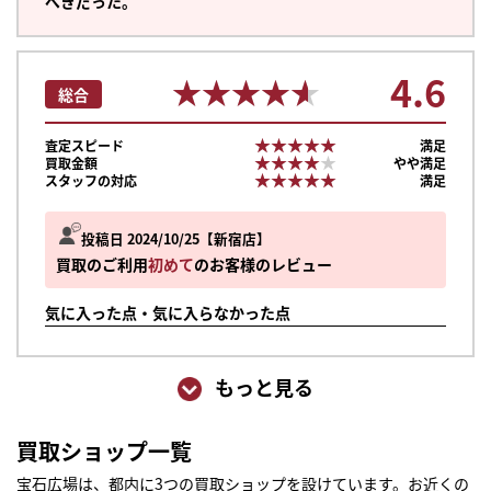
べきだった。
4.6
★★★★★
★★★★★
総合
★★★★★
★★★★★
査定スピード
満足
★★★★★
★★★★★
買取金額
やや満足
★★★★★
★★★★★
スタッフの対応
満足
投稿日 2024/10/25
新宿店
買取のご利用
初めて
のお客様のレビュー
気に入った点・気に入らなかった点
もっと見る
買取ショップ一覧
宝石広場は、都内に3つの買取ショップを設けています。お近くの