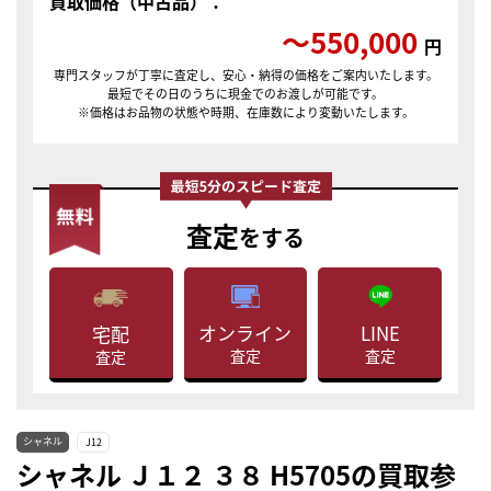
買取価格（中古品）：
〜550,000
円
専門スタッフが丁寧に査定し、安心・納得の価格をご案内いたします。
最短でその日のうちに現金でのお渡しが可能です。
※価格はお品物の状態や時期、在庫数により変動いたします。
査定
をする
LINE
オンライン
宅配
査定
査定
査定
シャネル
J12
シャネル Ｊ１２ ３８ H5705の買取参