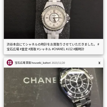
渋谷本店にてシャネルの時計をお買取りさせていただきました。 #
宝石広場 #査定 #買取 #シャネル #CHANEL #J12 #腕時計
宝石広場 買取
houseki_kaitori
2023/11/20