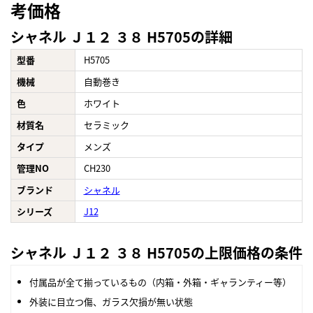
考価格
シャネル Ｊ１２ ３８ H5705の詳細
型番
H5705
機械
自動巻き
色
ホワイト
材質名
セラミック
タイプ
メンズ
管理NO
CH230
ブランド
シャネル
シリーズ
J12
シャネル Ｊ１２ ３８ H5705の上限価格の条件
付属品が全て揃っているもの（内箱・外箱・ギャランティー等）
外装に目立つ傷、ガラス欠損が無い状態