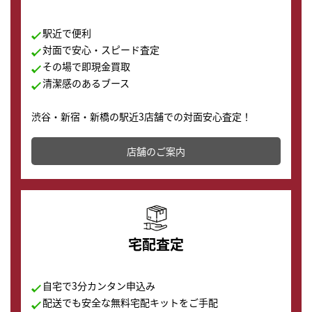
駅近で便利
対面で安心・スピード査定
その場で即現金買取
清潔感のあるブース
渋谷・新宿・新橋の駅近3店舗での対面安心査定！
その場で現金買取致します。渋谷本店では、時計販売の
店舗を併設しており、下取りに出してお得に新しい時計
店舗のご案内
の購入もできます♪
宅配査定
自宅で3分カンタン申込み
配送でも安全な無料宅配キットをご手配