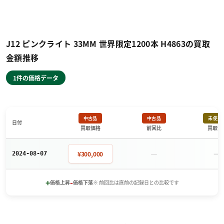
J12 ピンクライト 33MM 世界限定1200本 H4863の買取
金額推移
1件の価格データ
中古品
中古品
未使用
日付
買取価格
前回比
買取価
－
－
¥300,000
2024-08-07
+
-
価格上昇
価格下落
※ 前回比は直前の記録日との比較です