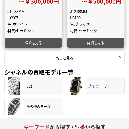
〜￥300,000円
〜￥500,000円
J12 33MM
J12 38MM
H0967
H3109
色:ホワイト
色:ブラック
材質:セラミック
材質:セラミック
詳細を見る
詳細を見る
もっと見る
シャネルの買取モデル一覧
J12
プルミエール
その他のモデル
キーワード
から探す /
型番
から探す