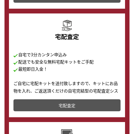
の購入もできます♪
宅配査定
自宅で3分カンタン申込み
配送でも安全な無料宅配キットをご手配
最短即日入金！
ご自宅に宅配キットを送付致しますので、キットにお品
物を入れ、ご返送頂くだけの自宅完結型の宅配査定シス
テムです。
宅配査定
配送でも簡単&安全に査定・買取に出すことが可能で
す。