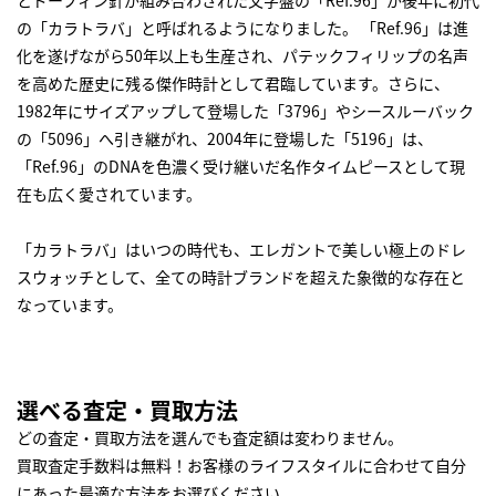
とドーフィン針が組み合わされた文字盤の「Ref.96」が後年に初代
の「カラトラバ」と呼ばれるようになりました。 「Ref.96」は進
化を遂げながら50年以上も生産され、パテックフィリップの名声
を高めた歴史に残る傑作時計として君臨しています。さらに、
1982年にサイズアップして登場した「3796」やシースルーバック
の「5096」へ引き継がれ、2004年に登場した「5196」は、
「Ref.96」のDNAを色濃く受け継いだ名作タイムピースとして現
在も広く愛されています。
「カラトラバ」はいつの時代も、エレガントで美しい極上のドレ
スウォッチとして、全ての時計ブランドを超えた象徴的な存在と
なっています。
選べる査定・買取方法
どの査定・買取方法を選んでも査定額は変わりません。
買取査定手数料は無料！お客様のライフスタイルに合わせて自分
にあった最適な方法をお選びください。