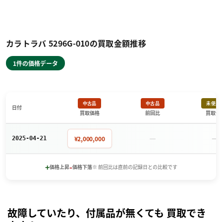
カラトラバ 5296G-010の買取金額推移
1件の価格データ
中古品
中古品
未使用
日付
買取価格
前回比
買取価
－
－
¥2,000,000
2025-04-21
+
-
価格上昇
価格下落
※ 前回比は直前の記録日との比較です
故障していたり、付属品が無くても 買取でき