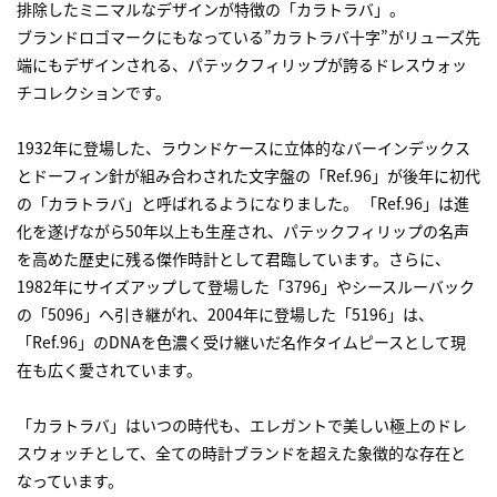
排除したミニマルなデザインが特徴の「カラトラバ」。
ブランドロゴマークにもなっている”カラトラバ十字”がリューズ先
端にもデザインされる、パテックフィリップが誇るドレスウォッ
チコレクションです。
1932年に登場した、ラウンドケースに立体的なバーインデックス
とドーフィン針が組み合わされた文字盤の「Ref.96」が後年に初代
の「カラトラバ」と呼ばれるようになりました。 「Ref.96」は進
化を遂げながら50年以上も生産され、パテックフィリップの名声
を高めた歴史に残る傑作時計として君臨しています。さらに、
1982年にサイズアップして登場した「3796」やシースルーバック
の「5096」へ引き継がれ、2004年に登場した「5196」は、
「Ref.96」のDNAを色濃く受け継いだ名作タイムピースとして現
在も広く愛されています。
「カラトラバ」はいつの時代も、エレガントで美しい極上のドレ
スウォッチとして、全ての時計ブランドを超えた象徴的な存在と
なっています。