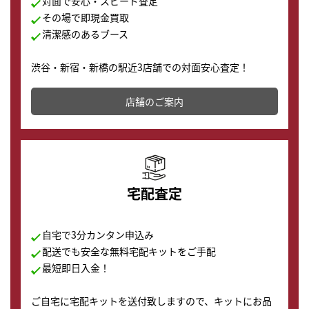
対面で安心・スピード査定
その場で即現金買取
清潔感のあるブース
渋谷・新宿・新橋の駅近3店舗での対面安心査定！
その場で現金買取致します。渋谷本店では、時計販売の
店舗を併設しており、下取りに出してお得に新しい時計
店舗のご案内
の購入もできます♪
宅配査定
自宅で3分カンタン申込み
配送でも安全な無料宅配キットをご手配
最短即日入金！
ご自宅に宅配キットを送付致しますので、キットにお品