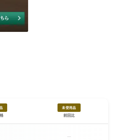
品
未使用品
格
前回比
－