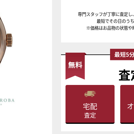
専門スタッフが丁寧に査定し
最短でその日のう
※価格はお品物の状態や
査
オ
宅配
査定