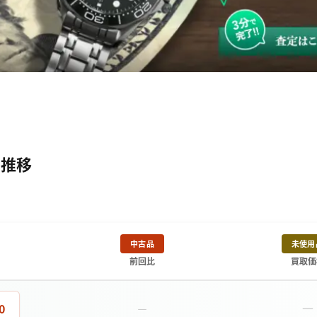
額推移
中古品
未使用
前回比
買取価
－
0
－