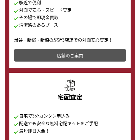
駅近で便利
対面で安心・スピード査定
その場で即現金買取
清潔感のあるブース
渋谷・新宿・新橋の駅近3店舗での対面安心査定！
その場で現金買取致します。渋谷本店では、時計販売の
店舗を併設しており、下取りに出してお得に新しい時計
店舗のご案内
の購入もできます♪
宅配査定
自宅で3分カンタン申込み
配送でも安全な無料宅配キットをご手配
最短即日入金！