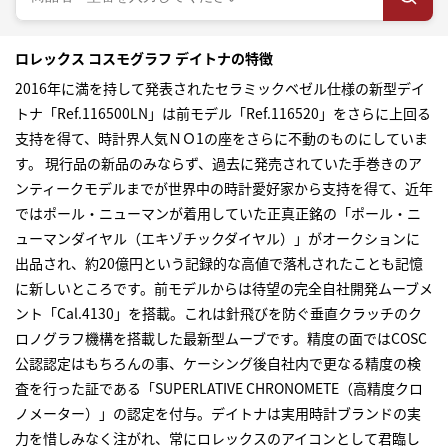
ロレックス コスモグラフ デイトナの特徴
2016年に満を持して発表されたセラミックベゼル仕様の新型デイ
トナ「Ref.116500LN」は前モデル「Ref.116520」をさらに上回る
支持を得て、時計界人気ＮＯ1の座をさらに不動のものにしていま
す。 現行品の新品のみならず、過去に発売されていた手巻きのア
ンティークモデルまでが世界中の時計愛好家から支持を得て、近年
ではポール・ニューマンが着用していた正真正銘の「ポール・ニ
ューマンダイヤル（エキゾチックダイヤル）」がオークションに
出品され、約20億円という記録的な高値で落札されたことも記憶
に新しいところです。前モデルからは待望の完全自社開発ムーブメ
ント「Cal.4130」を搭載。これは針飛びを防ぐ垂直クラッチのク
ロノグラフ機構を搭載した最新型ムーブです。精度の面ではCOSC
公認認定はもちろんの事、ケーシング後自社内で更なる精度の検
査を行った証である「SUPERLATIVE CHRONOMETE（高精度クロ
ノメーター）」の認定を付与。デイトナは実用時計ブランドの実
力を惜しみなく注がれ、常にロレックスのアイコンとして君臨し