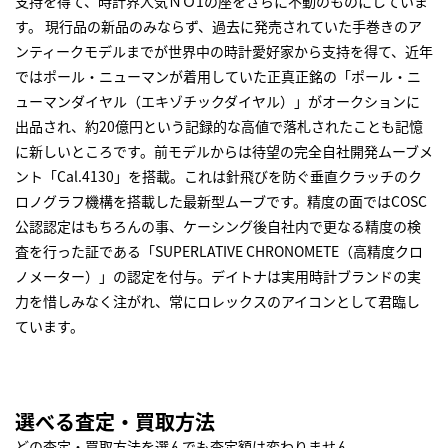
支持を得て、時計界人気ＮＯ1の座をさらに不動のものにしていま
す。 現行品の新品のみならず、過去に発売されていた手巻きのア
ンティークモデルまでが世界中の時計愛好家から支持を得て、近年
ではポール・ニューマンが着用していた正真正銘の「ポール・ニ
ューマンダイヤル（エキゾチックダイヤル）」がオークションに
出品され、約20億円という記録的な高値で落札されたことも記憶
に新しいところです。前モデルからは待望の完全自社開発ムーブメ
ント「Cal.4130」を搭載。これは針飛びを防ぐ垂直クラッチのク
ロノグラフ機構を搭載した最新型ムーブです。精度の面ではCOSC
公認認定はもちろんの事、ケーシング後自社内で更なる精度の検
査を行った証である「SUPERLATIVE CHRONOMETE（高精度クロ
ノメーター）」の認定を付与。デイトナは実用時計ブランドの実
力を惜しみなく注がれ、常にロレックスのアイコンとして君臨し
ています。
選べる査定・買取方法
どの査定・買取方法を選んでも査定額は変わりません。