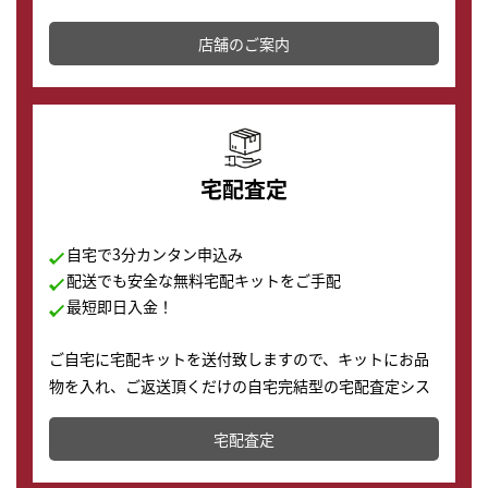
その場で現金買取致します。渋谷本店では、時計販売の
店舗を併設しており、下取りに出してお得に新しい時計
店舗のご案内
の購入もできます♪
宅配査定
自宅で3分カンタン申込み
配送でも安全な無料宅配キットをご手配
最短即日入金！
ご自宅に宅配キットを送付致しますので、キットにお品
物を入れ、ご返送頂くだけの自宅完結型の宅配査定シス
テムです。
宅配査定
配送でも簡単&安全に査定・買取に出すことが可能で
す。