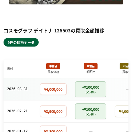
コスモグラフ デイトナ 126503の買取金額推移
9件の価格データ
中古品
中古品
未使用
日付
買取価格
前回比
買取価
+¥100,000
－
¥4,000,000
2026-03-31
（+2.6%）
+¥100,000
¥3,900,000
¥4,000,
2026-02-21
（+2.6%）
－
－
¥3,800,000
2026-01-17