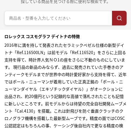
探している商品を見つける際に便利な検索です。
ロレックス コスモグラフ デイトナの特徴
2016年に満を持して発表されたセラミックベゼル仕様の新型デイ
トナ「Ref.116500LN」は前モデル「Ref.116520」をさらに上回る
支持を得て、時計界人気ＮＯ1の座をさらに不動のものにしていま
す。 現行品の新品のみならず、過去に発売されていた手巻きのア
ンティークモデルまでが世界中の時計愛好家から支持を得て、近年
ではポール・ニューマンが着用していた正真正銘の「ポール・ニ
ューマンダイヤル（エキゾチックダイヤル）」がオークションに
出品され、約20億円という記録的な高値で落札されたことも記憶
に新しいところです。前モデルからは待望の完全自社開発ムーブメ
ント「Cal.4130」を搭載。これは針飛びを防ぐ垂直クラッチのク
ロノグラフ機構を搭載した最新型ムーブです。精度の面ではCOSC
公認認定はもちろんの事、ケーシング後自社内で更なる精度の検