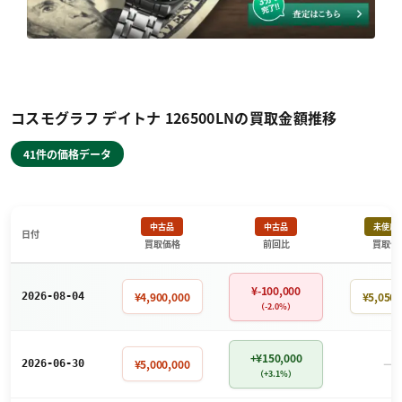
コスモグラフ デイトナ 126500LNの買取金額推移
41件の価格データ
中古品
中古品
未使用
日付
買取価格
前回比
買取価
¥-100,000
¥4,900,000
¥5,050,
2026-08-04
（-2.0%）
+¥150,000
－
¥5,000,000
2026-06-30
（+3.1%）