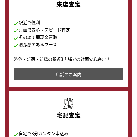
来店査定
駅近で便利
対面で安心・スピード査定
その場で即現金買取
清潔感のあるブース
渋谷・新宿・新橋の駅近3店舗での対面安心査定！
その場で現金買取致します。渋谷本店では、時計販売の
店舗を併設しており、下取りに出してお得に新しい時計
店舗のご案内
の購入もできます♪
宅配査定
自宅で3分カンタン申込み