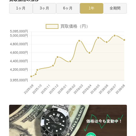
1ヶ月
3ヶ月
6ヶ月
1年
全期間