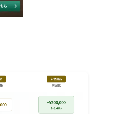
品
未使用品
格
前回比
+¥200,000
,000
（+3.4%）