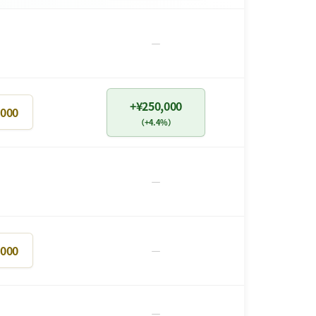
－
+¥250,000
,000
（+4.4%）
－
,000
－
－