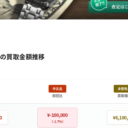
LNの買取金額推移
中古品
未使用
前回比
買取価
¥-100,000
0
¥6,100
（-1.7%）