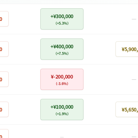
+¥300,000
－
0
（+5.3%）
+¥400,000
0
¥5,900
（+7.5%）
¥-200,000
－
0
（-3.6%）
+¥100,000
0
¥5,650
（+1.9%）
－
0
－