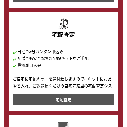
の購入もできます♪
宅配査定
自宅で3分カンタン申込み
配送でも安全な無料宅配キットをご手配
最短即日入金！
ご自宅に宅配キットを送付致しますので、キットにお品
物を入れ、ご返送頂くだけの自宅完結型の宅配査定シス
テムです。
宅配査定
配送でも簡単&安全に査定・買取に出すことが可能で
す。