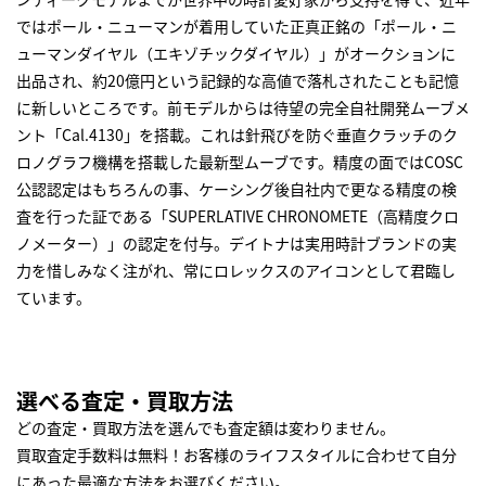
ではポール・ニューマンが着用していた正真正銘の「ポール・ニ
ューマンダイヤル（エキゾチックダイヤル）」がオークションに
出品され、約20億円という記録的な高値で落札されたことも記憶
に新しいところです。前モデルからは待望の完全自社開発ムーブメ
ント「Cal.4130」を搭載。これは針飛びを防ぐ垂直クラッチのク
ロノグラフ機構を搭載した最新型ムーブです。精度の面ではCOSC
公認認定はもちろんの事、ケーシング後自社内で更なる精度の検
査を行った証である「SUPERLATIVE CHRONOMETE（高精度クロ
ノメーター）」の認定を付与。デイトナは実用時計ブランドの実
力を惜しみなく注がれ、常にロレックスのアイコンとして君臨し
ています。
選べる査定・買取方法
どの査定・買取方法を選んでも査定額は変わりません。
買取査定手数料は無料！お客様のライフスタイルに合わせて自分
にあった最適な方法をお選びください。