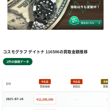
コスモグラフ デイトナ 116506の買取金額推移
2件の価格データ
中古品
中古品
未使用
日付
買取価格
前回比
買取価
－
－
¥12,000,000
2025-07-24