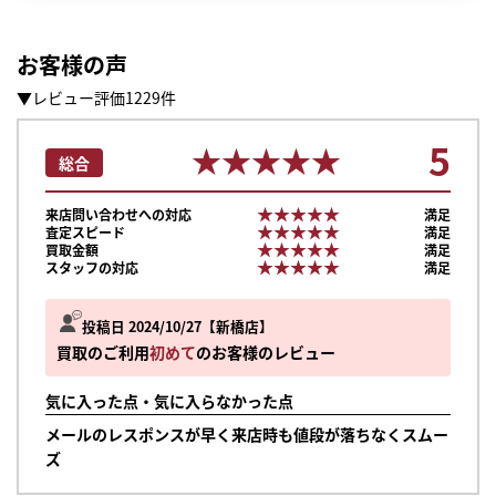
お客様の声
▼レビュー評価1229件
5
★★★★★
★★★★★
総合
★★★★★
★★★★★
来店問い合わせへの対応
満足
★★★★★
★★★★★
査定スピード
満足
★★★★★
★★★★★
買取金額
満足
★★★★★
★★★★★
スタッフの対応
満足
投稿日 2024/10/27
新橋店
買取のご利用
初めて
のお客様のレビュー
気に入った点・気に入らなかった点
メールのレスポンスが早く来店時も値段が落ちなくスムー
まずは
ズ
かんたん30秒でお試し査定