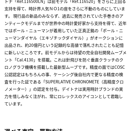
トナ「Ref.116500LN」は前モデル「Ref.116520」をさらに上回る
支持を得て、時計界人気ＮＯ1の座をさらに不動のものにしていま
す。 現行品の新品のみならず、過去に発売されていた手巻きのア
ンティークモデルまでが世界中の時計愛好家から支持を得て、近年
ではポール・ニューマンが着用していた正真正銘の「ポール・ニ
ューマンダイヤル（エキゾチックダイヤル）」がオークションに
出品され、約20億円という記録的な高値で落札されたことも記憶
に新しいところです。前モデルからは待望の完全自社開発ムーブメ
ント「Cal.4130」を搭載。これは針飛びを防ぐ垂直クラッチのク
ロノグラフ機構を搭載した最新型ムーブです。精度の面ではCOSC
公認認定はもちろんの事、ケーシング後自社内で更なる精度の検
査を行った証である「SUPERLATIVE CHRONOMETE（高精度クロ
ノメーター）」の認定を付与。デイトナは実用時計ブランドの実
力を惜しみなく注がれ、常にロレックスのアイコンとして君臨し
ています。