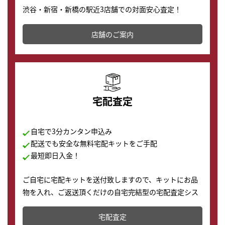
渋谷・新宿・新橋の駅近3店舗での対面安心査定！
その場で現金買取致します。渋谷本店では、時計販売の
店舗を併設しており、下取りに出してお得に新しい時計
店舗のご案内
の購入もできます♪
宅配査定
自宅で3分カンタン申込み
配送でも安全な無料宅配キットをご手配
最短即日入金！
ご自宅に宅配キットを送付致しますので、キットにお品
物を入れ、ご返送頂くだけの自宅完結型の宅配査定シス
テムです。
宅配査定
配送でも簡単&安全に査定・買取に出すことが可能で