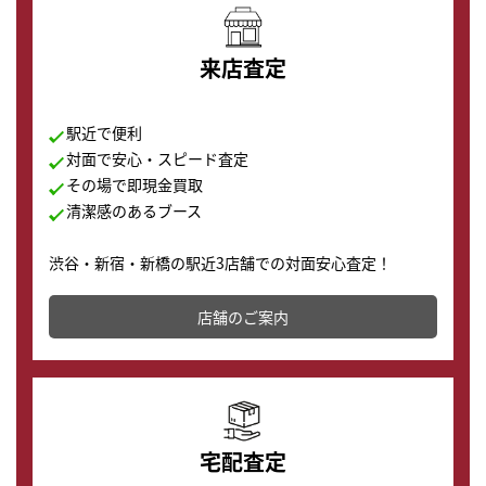
来店査定
駅近で便利
対面で安心・スピード査定
その場で即現金買取
清潔感のあるブース
渋谷・新宿・新橋の駅近3店舗での対面安心査定！
その場で現金買取致します。渋谷本店では、時計販売の
店舗を併設しており、下取りに出してお得に新しい時計
店舗のご案内
の購入もできます♪
宅配査定