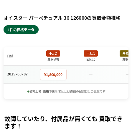
オイスター パーペチュアル 36 126000の買取金額推移
1件の価格データ
中古品
中古品
未使用
日付
買取価格
前回比
買取価
－
－
¥1,800,000
2025-08-07
+
-
価格上昇
価格下落
※ 前回比は直前の記録日との比較です
故障していたり、付属品が無くても 買取でき
ます！