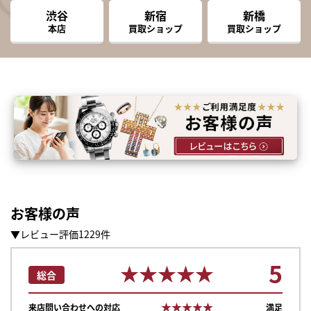
渋谷
新宿
新橋
本店
買取ショップ
買取ショップ
お客様の声
▼レビュー評価1229件
5
★★★★★
★★★★★
総合
★★★★★
★★★★★
来店問い合わせへの対応
満足