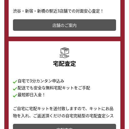
渋谷・新宿・新橋の駅近3店舗での対面安心査定！
その場で現金買取致します。渋谷本店では、時計販売の
店舗を併設しており、下取りに出してお得に新しい時計
店舗のご案内
の購入もできます♪
宅配査定
自宅で3分カンタン申込み
配送でも安全な無料宅配キットをご手配
最短即日入金！
ご自宅に宅配キットを送付致しますので、キットにお品
物を入れ、ご返送頂くだけの自宅完結型の宅配査定シス
テムです。