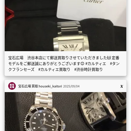
宝石広場 渋谷本店にて郵送買取りさせていただきました🙌 定番
モデルをご郵送誠にありがとうございます😊 #カルティエ #タン
クフランセーズ #カルティエ買取り #渋谷時計買取り
宝石広場 買取
houseki_kaitori
2025/09/04