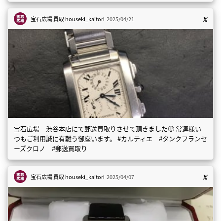
宝石広場 買取
houseki_kaitori
2025/04/21
宝石広場 渋谷本店にて郵送買取りさせて頂きました🙂 常連様い
つもご利用誠に有難う御座います。 #カルティエ #タンクフランセ
ーズクロノ #郵送買取り
宝石広場 買取
houseki_kaitori
2025/04/07