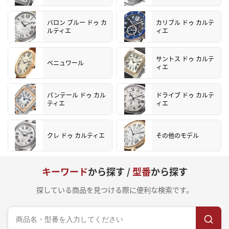
バロン ブルー ドゥ カ
カリブル ドゥ カルテ
ルティエ
ィエ
サントス ドゥ カルテ
ベニュワール
ィエ
パンテール ドゥ カル
ドライブ ドゥ カルテ
ティエ
ィエ
クレ ドゥ カルティエ
その他のモデル
キーワード
から探す /
型番
から探す
探している商品を見つける際に便利な検索です。