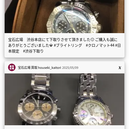
宝石広場 渋谷本店にて下取りさせて頂きました🙂 ご購入も誠に
ありがとうございました💎 #ブライトリング #クロノマット44 #日
本限定 #渋谷下取り
宝石広場 買取
houseki_kaitori
2025/05/09