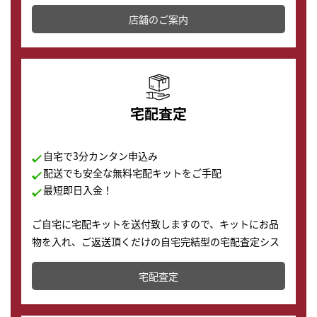
その場で現金買取致します。渋谷本店では、時計販売の
店舗を併設しており、下取りに出してお得に新しい時計
店舗のご案内
の購入もできます♪
宅配査定
自宅で3分カンタン申込み
配送でも安全な無料宅配キットをご手配
最短即日入金！
ご自宅に宅配キットを送付致しますので、キットにお品
物を入れ、ご返送頂くだけの自宅完結型の宅配査定シス
テムです。
宅配査定
配送でも簡単&安全に査定・買取に出すことが可能で
す。