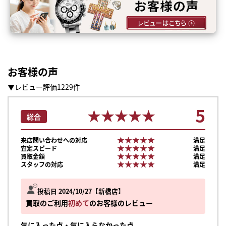
お客様の声
▼レビュー評価1229件
5
★★★★★
★★★★★
総合
★★★★★
★★★★★
来店問い合わせへの対応
満足
★★★★★
★★★★★
査定スピード
満足
★★★★★
★★★★★
買取金額
満足
★★★★★
★★★★★
スタッフの対応
満足
投稿日 2024/10/27
新橋店
買取のご利用
初めて
のお客様のレビュー
気に入った点・気に入らなかった点