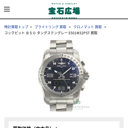
時計買取トップ
ブライトリング 買取
クロノマット 買取
コックピット Ｂ５０ タングステングレー E501M32PST 買取