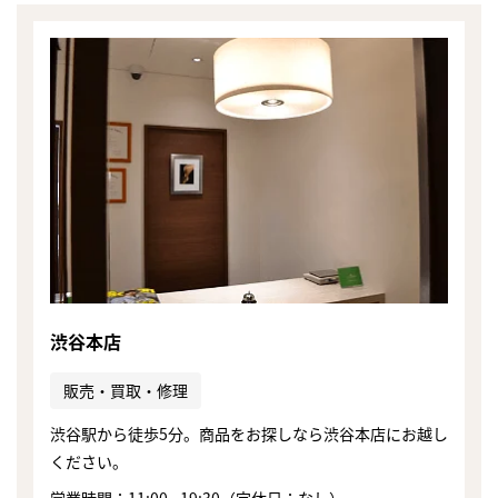
渋谷本店
販売・買取・修理
渋谷駅から徒歩5分。商品をお探しなら渋谷本店にお越し
まずは
ください。
かんたん30秒でお試し査定
営業時間：11:00 - 19:30（定休日：なし）