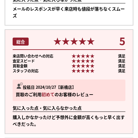
メールのレスポンスが早く来店時も値段が落ちなくスムー
ズ
5
★★★★★
★★★★★
総合
★★★★★
★★★★★
来店問い合わせへの対応
満足
★★★★★
★★★★★
査定スピード
満足
★★★★★
★★★★★
買取金額
満足
★★★★★
★★★★★
スタッフの対応
満足
投稿日 2024/10/27
新橋店
買取のご利用
初めて
のお客様のレビュー
気に入った点・気に入らなかった点
購入しかなかったけど予想外に金額が高くもっと早く出す
べきだった。