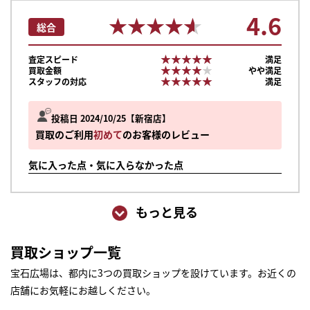
4.6
★★★★★
★★★★★
総合
★★★★★
★★★★★
査定スピード
満足
★★★★★
★★★★★
買取金額
やや満足
★★★★★
★★★★★
スタッフの対応
満足
投稿日 2024/10/25
新宿店
買取のご利用
初めて
のお客様のレビュー
気に入った点・気に入らなかった点
もっと見る
買取ショップ一覧
宝石広場は、都内に3つの買取ショップを設けています。お近くの
店舗にお気軽にお越しください。