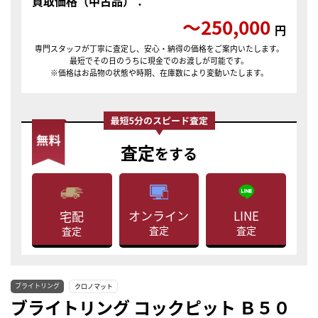
買取価格（中古品）：
〜250,000
円
専門スタッフが丁寧に査定し、安心・納得の価格をご案内いたします。
最短でその日のうちに現金でのお渡しが可能です。
※価格はお品物の状態や時期、在庫数により変動いたします。
査定
をする
LINE
オンライン
宅配
査定
査定
査定
ブライトリング
クロノマット
ブライトリング コックピット Ｂ５０