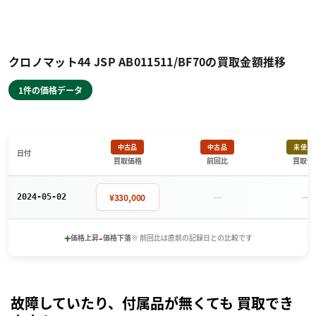
クロノマット44 JSP AB011511/BF70の買取金額推移
1件の価格データ
中古品
中古品
未使用
日付
買取価格
前回比
買取価
－
－
¥330,000
2024-05-02
+
-
価格上昇
価格下落
※ 前回比は直前の記録日との比較です
故障していたり、付属品が無くても 買取でき