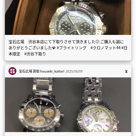
宝石広場 渋谷本店にて下取りさせて頂きました🙂 ご購入も誠に
ありがとうございました💎 #ブライトリング #クロノマット44 #日
本限定 #渋谷下取り
宝石広場 買取
houseki_kaitori
2025/05/09