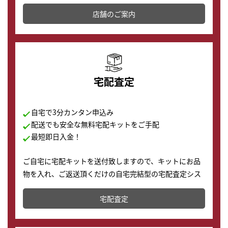
その場で現金買取致します。渋谷本店では、時計販売の
店舗を併設しており、下取りに出してお得に新しい時計
店舗のご案内
の購入もできます♪
宅配査定
自宅で3分カンタン申込み
配送でも安全な無料宅配キットをご手配
最短即日入金！
ご自宅に宅配キットを送付致しますので、キットにお品
物を入れ、ご返送頂くだけの自宅完結型の宅配査定シス
テムです。
宅配査定
配送でも簡単&安全に査定・買取に出すことが可能で
す。