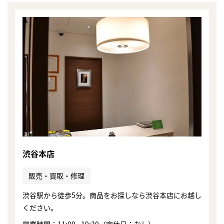
渋谷本店
販売・買取・修理
渋谷駅から徒歩5分。商品をお探しなら渋谷本店にお越し
まずは
ください。
かんたん30秒でお試し査定
営業時間：11:00 - 19:30（定休日：なし）