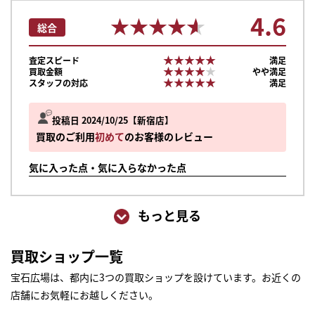
4.6
★★★★★
★★★★★
総合
★★★★★
★★★★★
査定スピード
満足
★★★★★
★★★★★
買取金額
やや満足
★★★★★
★★★★★
スタッフの対応
満足
投稿日 2024/10/25
新宿店
買取のご利用
初めて
のお客様のレビュー
気に入った点・気に入らなかった点
もっと見る
買取ショップ一覧
宝石広場は、都内に3つの買取ショップを設けています。お近くの
店舗にお気軽にお越しください。