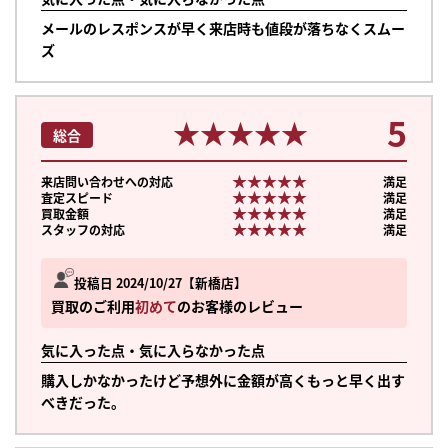
メールのレスポンスが早く来店時も値段が落ちなくスムー
ズ
5
★★★★★
★★★★★
総合
★★★★★
★★★★★
来店問い合わせへの対応
満足
★★★★★
★★★★★
査定スピード
満足
★★★★★
★★★★★
買取金額
満足
★★★★★
★★★★★
スタッフの対応
満足
投稿日 2024/10/27
新橋店
買取のご利用
初めて
のお客様のレビュー
気に入った点・気に入らなかった点
購入しかなかったけど予想外に金額が高くもっと早く出す
べきだった。