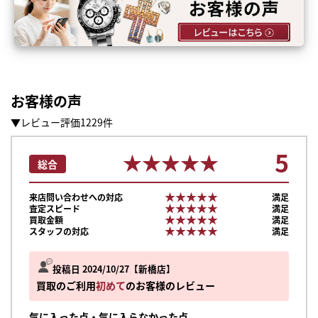
お客様の声
▼レビュー評価1229件
5
★★★★★
★★★★★
総合
★★★★★
★★★★★
来店問い合わせへの対応
満足
★★★★★
★★★★★
査定スピード
満足
★★★★★
★★★★★
買取金額
満足
★★★★★
★★★★★
スタッフの対応
満足
投稿日 2024/10/27
新橋店
買取のご利用
初めて
のお客様のレビュー
気に入った点・気に入らなかった点