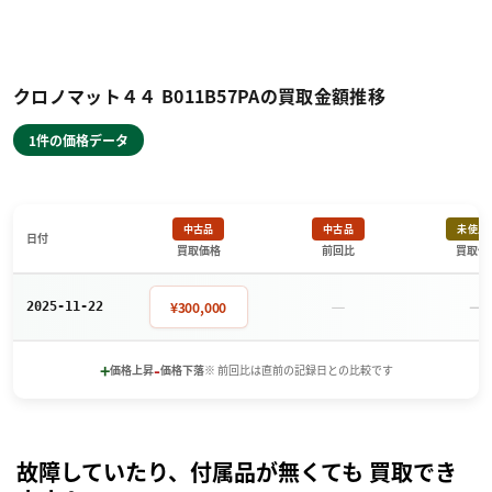
クロノマット４４ B011B57PAの買取金額推移
1件の価格データ
中古品
中古品
未使用
日付
買取価格
前回比
買取価
－
－
¥300,000
2025-11-22
+
-
価格上昇
価格下落
※ 前回比は直前の記録日との比較です
故障していたり、付属品が無くても 買取でき