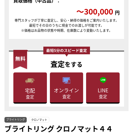
買取価格（中古品）：
〜300,000
円
専門スタッフが丁寧に査定し、安心・納得の価格をご案内いたします。
最短でその日のうちに現金でのお渡しが可能です。
※価格はお品物の状態や時期、在庫数により変動いたします。
査定
をする
LINE
オンライン
宅配
査定
査定
査定
ブライトリング
クロノマット
ブライトリング クロノマット４４