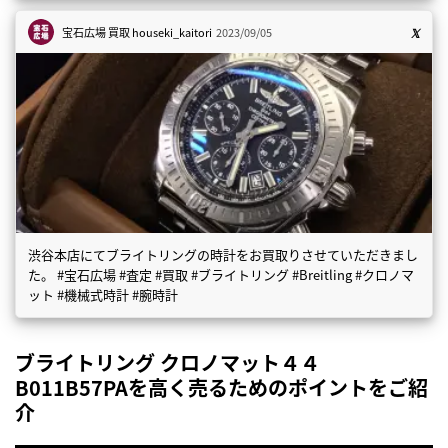
宝石広場 買取
houseki_kaitori
2023/09/05
渋谷本店にてブライトリングの時計をお買取りさせていただきまし
た。 #宝石広場 #査定 #買取 #ブライトリング #Breitling #クロノマ
ット #機械式時計 #腕時計
ブライトリング クロノマット４４
B011B57PAを高く売るためのポイントをご紹
介