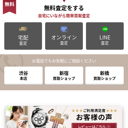
無料査定
をする
オンライン
LINE
宅配
査定
査定
査定
お電話でもお気軽にご相談ください
渋谷
新宿
新橋
本店
買取ショップ
買取ショップ