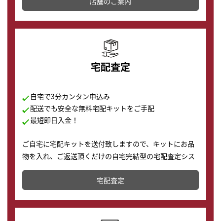
店舗を併設しており、下取りに出してお得に新しい時計
店舗のご案内
の購入もできます♪
宅配査定
自宅で3分カンタン申込み
配送でも安全な無料宅配キットをご手配
最短即日入金！
ご自宅に宅配キットを送付致しますので、キットにお品
物を入れ、ご返送頂くだけの自宅完結型の宅配査定シス
テムです。
宅配査定
配送でも簡単&安全に査定・買取に出すことが可能で
す。