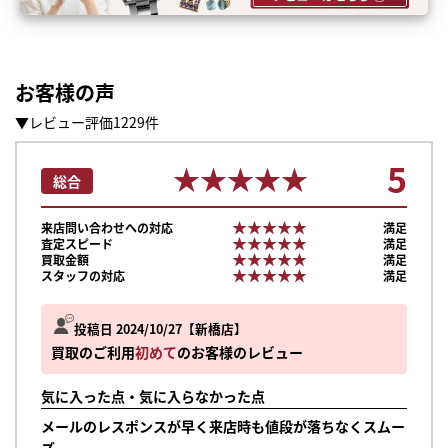
お客様の声
▼レビュー評価1229件
5
★★★★★
★★★★★
総合
★★★★★
★★★★★
来店問い合わせへの対応
満足
★★★★★
★★★★★
査定スピード
満足
★★★★★
★★★★★
買取金額
満足
★★★★★
★★★★★
スタッフの対応
満足
投稿日 2024/10/27
新橋店
買取のご利用
初めて
のお客様のレビュー
気に入った点・気に入らなかった点
メールのレスポンスが早く来店時も値段が落ちなくスムー