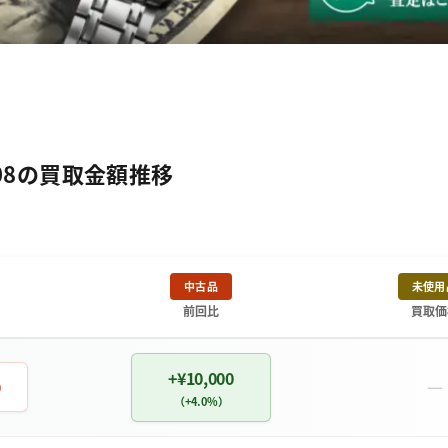
B08の買取金額推移
中古品
未使用
前回比
買取価
+¥10,000
－
0
（+4.0%）