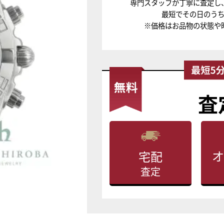
専門スタッフが丁寧に査定し
最短でその日のう
※価格はお品物の状態や
査
オ
宅配
査定