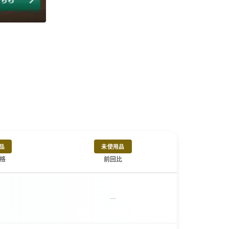
品
未使用品
格
前回比
－