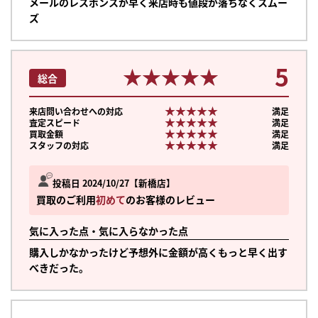
メールのレスポンスが早く来店時も値段が落ちなくスムー
ズ
5
★★★★★
★★★★★
総合
★★★★★
★★★★★
来店問い合わせへの対応
満足
★★★★★
★★★★★
査定スピード
満足
★★★★★
★★★★★
買取金額
満足
★★★★★
★★★★★
スタッフの対応
満足
投稿日 2024/10/27
新橋店
買取のご利用
初めて
のお客様のレビュー
気に入った点・気に入らなかった点
購入しかなかったけど予想外に金額が高くもっと早く出す
べきだった。