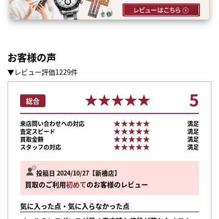
お客様の声
▼レビュー評価1229件
5
★★★★★
★★★★★
総合
★★★★★
★★★★★
来店問い合わせへの対応
満足
★★★★★
★★★★★
査定スピード
満足
★★★★★
★★★★★
買取金額
満足
★★★★★
★★★★★
スタッフの対応
満足
投稿日 2024/10/27
新橋店
買取のご利用
初めて
のお客様のレビュー
気に入った点・気に入らなかった点