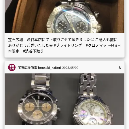
宝石広場 渋谷本店にて下取りさせて頂きました🙂 ご購入も誠に
ありがとうございました💎 #ブライトリング #クロノマット44 #日
本限定 #渋谷下取り
宝石広場 買取
houseki_kaitori
2025/05/09