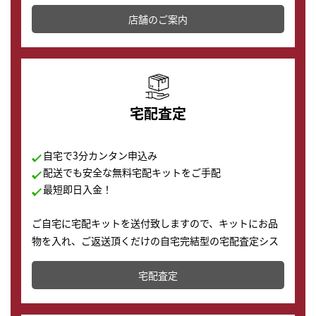
その場で現金買取致します。渋谷本店では、時計販売の
店舗を併設しており、下取りに出してお得に新しい時計
店舗のご案内
の購入もできます♪
宅配査定
自宅で3分カンタン申込み
配送でも安全な無料宅配キットをご手配
最短即日入金！
ご自宅に宅配キットを送付致しますので、キットにお品
物を入れ、ご返送頂くだけの自宅完結型の宅配査定シス
テムです。
宅配査定
配送でも簡単&安全に査定・買取に出すことが可能で
す。