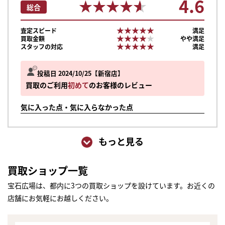
4.6
★★★★★
★★★★★
総合
★★★★★
★★★★★
査定スピード
満足
★★★★★
★★★★★
買取金額
やや満足
★★★★★
★★★★★
スタッフの対応
満足
投稿日 2024/10/25
新宿店
買取のご利用
初めて
のお客様のレビュー
気に入った点・気に入らなかった点
もっと見る
買取ショップ一覧
宝石広場は、都内に3つの買取ショップを設けています。お近くの
店舗にお気軽にお越しください。