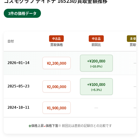
コスモグラフ デイトナ 16523の買取金額推移
3件の価格データ
中古品
中古品
未使用
日付
買取価格
前回比
買取価
+¥200,000
－
¥2,200,000
2026-01-14
（+10.0%）
+¥100,000
－
¥2,000,000
2025-05-23
（+5.3%）
－
－
¥1,900,000
2024-10-11
+
-
価格上昇
価格下落
※ 前回比は直前の記録日との比較です