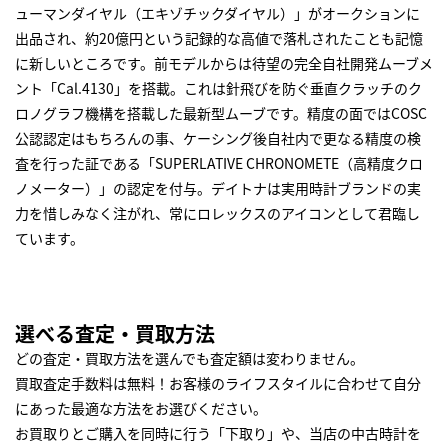
ューマンダイヤル（エキゾチックダイヤル）」がオークションに
出品され、約20億円という記録的な高値で落札されたことも記憶
に新しいところです。前モデルからは待望の完全自社開発ムーブメ
ント「Cal.4130」を搭載。これは針飛びを防ぐ垂直クラッチのク
ロノグラフ機構を搭載した最新型ムーブです。精度の面ではCOSC
公認認定はもちろんの事、ケーシング後自社内で更なる精度の検
査を行った証である「SUPERLATIVE CHRONOMETE（高精度クロ
ノメーター）」の認定を付与。デイトナは実用時計ブランドの実
力を惜しみなく注がれ、常にロレックスのアイコンとして君臨し
ています。
選べる査定・買取方法
どの査定・買取方法を選んでも査定額は変わりません。
買取査定手数料は無料！お客様のライフスタイルに合わせて自分
にあった最適な方法をお選びください。
お買取りとご購入を同時に行う「下取り」や、当店の中古時計を