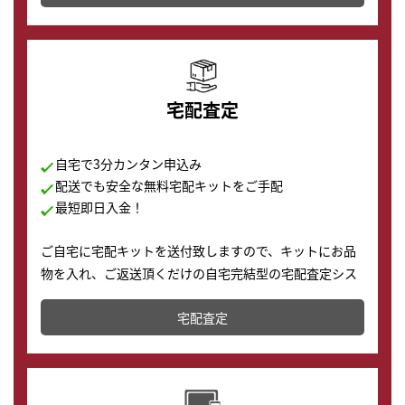
の購入もできます♪
宅配査定
自宅で3分カンタン申込み
配送でも安全な無料宅配キットをご手配
最短即日入金！
ご自宅に宅配キットを送付致しますので、キットにお品
物を入れ、ご返送頂くだけの自宅完結型の宅配査定シス
テムです。
宅配査定
配送でも簡単&安全に査定・買取に出すことが可能で
す。