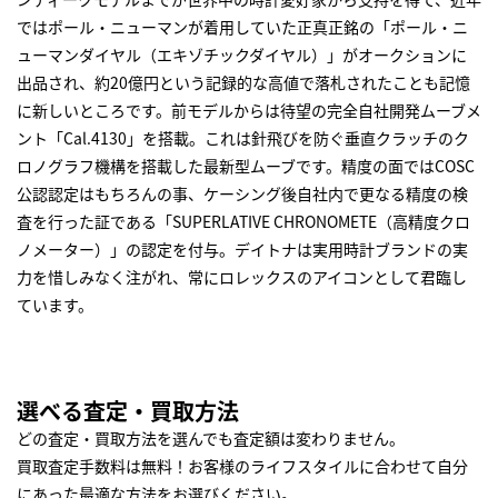
ではポール・ニューマンが着用していた正真正銘の「ポール・ニ
ューマンダイヤル（エキゾチックダイヤル）」がオークションに
出品され、約20億円という記録的な高値で落札されたことも記憶
に新しいところです。前モデルからは待望の完全自社開発ムーブメ
ント「Cal.4130」を搭載。これは針飛びを防ぐ垂直クラッチのク
ロノグラフ機構を搭載した最新型ムーブです。精度の面ではCOSC
公認認定はもちろんの事、ケーシング後自社内で更なる精度の検
査を行った証である「SUPERLATIVE CHRONOMETE（高精度クロ
ノメーター）」の認定を付与。デイトナは実用時計ブランドの実
力を惜しみなく注がれ、常にロレックスのアイコンとして君臨し
ています。
選べる査定・買取方法
どの査定・買取方法を選んでも査定額は変わりません。
買取査定手数料は無料！お客様のライフスタイルに合わせて自分
にあった最適な方法をお選びください。