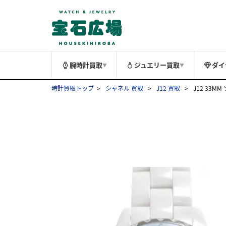
腕時計買取
ジュエリー買取
ダイ
▼
▼
時計買取トップ
シャネル 買取
J12 買取
J12 33M