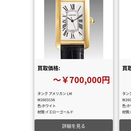
買取価格:
買
〜￥700,000円
タンク アメリカン LM
タン
W2603156
W260
色:ホワイト
色:
材質:イエローゴールド
材質
詳細を見る