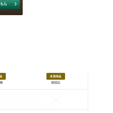
品
未使用品
格
前回比
－