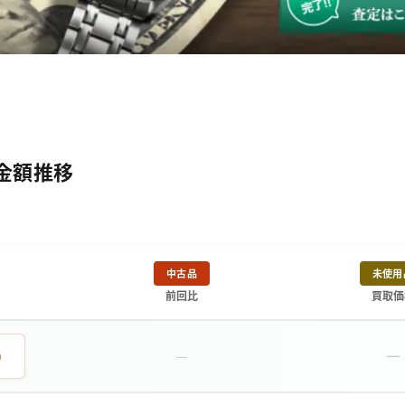
取金額推移
中古品
未使用
前回比
買取価
－
0
－