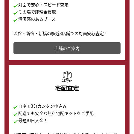
対面で安心・スピード査定
その場で即現金買取
清潔感のあるブース
渋谷・新宿・新橋の駅近3店舗での対面安心査定！
その場で現金買取致します。渋谷本店では、時計販売の
店舗を併設しており、下取りに出してお得に新しい時計
店舗のご案内
の購入もできます♪
宅配査定
自宅で3分カンタン申込み
配送でも安全な無料宅配キットをご手配
最短即日入金！