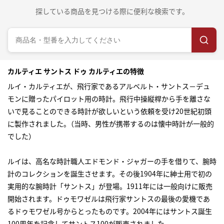
探している商品を見つける際に便利な検索です。
カルティエ サントス ドゥ カルティエの特徴
ルイ・カルティエが、飛行家であるアルベルト・サントス－デュ
モンに贈ったパイロット用の時計。飛行中操縦桿から手を離さな
いで見ることのできる時計が欲しいという依頼を受け20世紀初頭
に製作されました｡（当時、男性が携帯するのは懐中時計が一般的
でした）
ルイは、高名な時計職人エドモンド・ジャガーの手を借りて、腕時
計のコレクションを誕生させます。その後1904年に紳士用で初の
実用的な腕時計「サントス」が登場。1911年には一般向けに販売
開始されます。ドゥモワゼルは飛行家サントスの最後の愛機であ
るドゥモワゼル号からとったものです。2004年にはサントス誕生
100周年を記念してサントス100が販売されました。