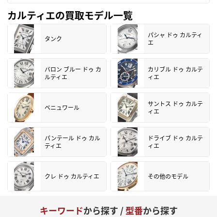
カルティエの買取モデル一覧
パシャ ドゥ カルティ
タンク
エ
バロン ブルー ドゥ カ
カリブル ドゥ カルテ
ルティエ
ィエ
サントス ドゥ カルテ
ベニュワール
ィエ
パンテール ドゥ カル
ドライブ ドゥ カルテ
ティエ
ィエ
クレ ドゥ カルティエ
その他のモデル
キーワード
から探す /
型番
から探す