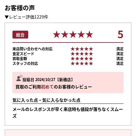
お客様の声
▼レビュー評価1229件
5
★★★★★
★★★★★
総合
★★★★★
★★★★★
来店問い合わせへの対応
満足
★★★★★
★★★★★
査定スピード
満足
★★★★★
★★★★★
買取金額
満足
★★★★★
★★★★★
スタッフの対応
満足
投稿日 2024/10/27
新橋店
買取のご利用
初めて
のお客様のレビュー
気に入った点・気に入らなかった点
メールのレスポンスが早く来店時も値段が落ちなくスムー
ズ