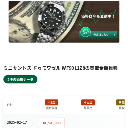
ミニサントス ドゥモワゼル WF9011Z8の買取金額推移
2件の価格データ
中古品
中古品
未使用
日付
買取価格
前回比
買取価
－
－
¥1,500,000
2025-02-17