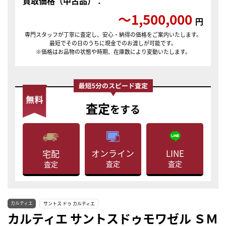
買取価格（中古品）：
〜1,500,000
円
専門スタッフが丁寧に査定し、安心・納得の価格をご案内いたします。
最短でその日のうちに現金でのお渡しが可能です。
※価格はお品物の状態や時期、在庫数により変動いたします。
査定
をする
LINE
オンライン
宅配
査定
査定
査定
カルティエ
サントス ドゥ カルティエ
カルティエ サントスドゥモワゼル ＳＭ