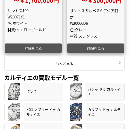
〜￥1,700,000円
〜￥300,000円
サントス100
サントスガルベ SM アジア限
W20071Y1
定
色:ホワイト
W20066D6
材質:イエローゴールド
色:グレー
材質:ステンレス
詳細を見る
詳細を見る
もっと見る
カルティエの買取モデル一覧
パシャ ドゥ カルティ
タンク
エ
バロン ブルー ドゥ カ
カリブル ドゥ カルテ
ルティエ
ィエ