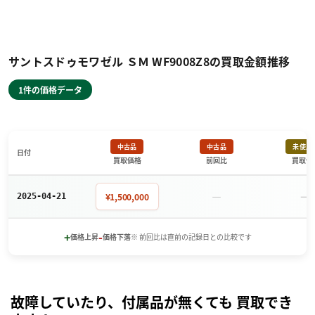
サントスドゥモワゼル ＳＭ WF9008Z8の買取金額推移
1件の価格データ
中古品
中古品
未使用
日付
買取価格
前回比
買取価
－
－
¥1,500,000
2025-04-21
+
-
価格上昇
価格下落
※ 前回比は直前の記録日との比較です
故障していたり、付属品が無くても 買取でき