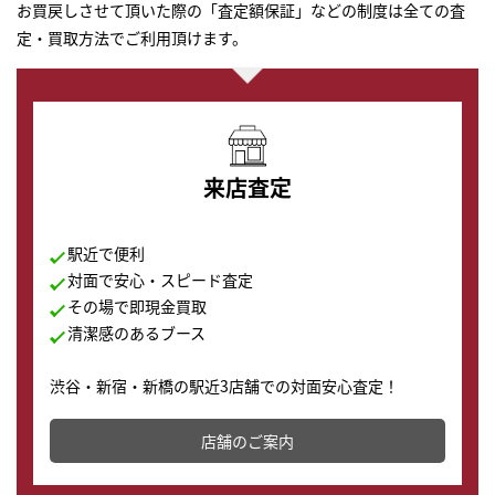
お買戻しさせて頂いた際の「査定額保証」などの制度は全ての査
定・買取方法でご利用頂けます。
来店査定
駅近で便利
対面で安心・スピード査定
その場で即現金買取
清潔感のあるブース
渋谷・新宿・新橋の駅近3店舗での対面安心査定！
その場で現金買取致します。渋谷本店では、時計販売の
店舗を併設しており、下取りに出してお得に新しい時計
店舗のご案内
の購入もできます♪