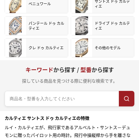
サントス ドゥ カルテ
ベニュワール
ィエ
パンテール ドゥ カル
ドライブ ドゥ カルテ
ティエ
ィエ
クレ ドゥ カルティエ
その他のモデル
キーワード
から探す /
型番
から探す
探している商品を見つける際に便利な検索です。
カルティエ サントス ドゥ カルティエの特徴
ルイ・カルティエが、飛行家であるアルベルト・サントス－デュ
モンに贈ったパイロット用の時計。飛行中操縦桿から手を離さな