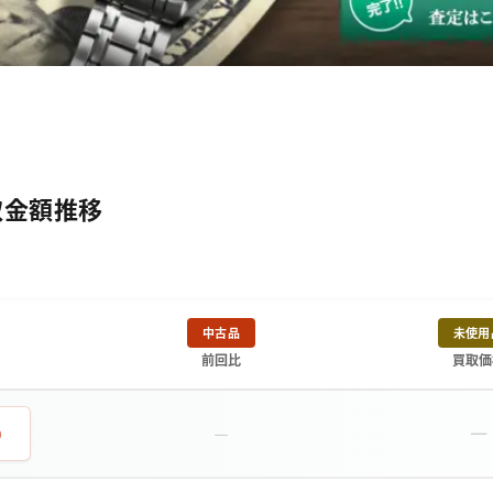
買取金額推移
中古品
未使用
前回比
買取価
－
0
－