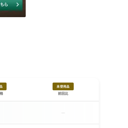
品
未使用品
格
前回比
－