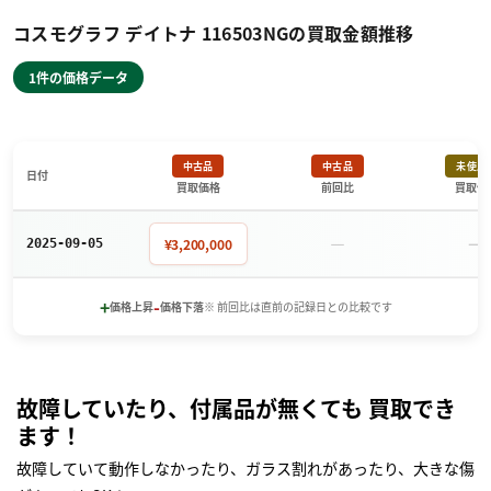
コスモグラフ デイトナ 116503NGの買取金額推移
1件の価格データ
中古品
中古品
未使用
日付
買取価格
前回比
買取価
－
－
¥3,200,000
2025-09-05
+
-
価格上昇
価格下落
※ 前回比は直前の記録日との比較です
故障していたり、付属品が無くても 買取でき
ます！
故障していて動作しなかったり、ガラス割れがあったり、大きな傷