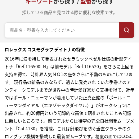
キーワード
から探す /
型番
から探す
探している商品を見つける際に便利な検索です。
ロレックス コスモグラフ デイトナの特徴
2016年に満を持して発表されたセラミックベゼル仕様の新型デイ
トナ「Ref.116500LN」は前モデル「Ref.116520」をさらに上回る
支持を得て、時計界人気ＮＯ1の座をさらに不動のものにしていま
す。 現行品の新品のみならず、過去に発売されていた手巻きのア
ンティークモデルまでが世界中の時計愛好家から支持を得て、近年
ではポール・ニューマンが着用していた正真正銘の「ポール・ニ
ューマンダイヤル（エキゾチックダイヤル）」がオークションに
出品され、約20億円という記録的な高値で落札されたことも記憶
に新しいところです。前モデルからは待望の完全自社開発ムーブメ
ント「Cal.4130」を搭載。これは針飛びを防ぐ垂直クラッチのク
ロノグラフ機構を搭載した最新型ムーブです。精度の面ではCOSC