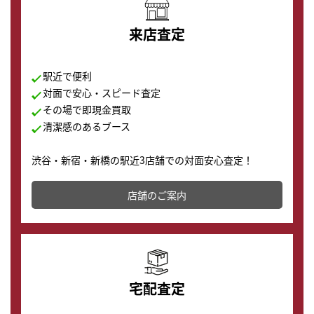
来店査定
駅近で便利
対面で安心・スピード査定
その場で即現金買取
清潔感のあるブース
渋谷・新宿・新橋の駅近3店舗での対面安心査定！
その場で現金買取致します。渋谷本店では、時計販売の
店舗を併設しており、下取りに出してお得に新しい時計
店舗のご案内
の購入もできます♪
宅配査定