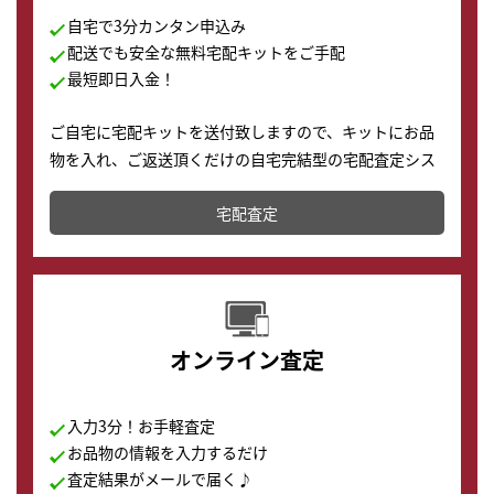
自宅で3分カンタン申込み
配送でも安全な無料宅配キットをご手配
最短即日入金！
ご自宅に宅配キットを送付致しますので、キットにお品
物を入れ、ご返送頂くだけの自宅完結型の宅配査定シス
テムです。
宅配査定
配送でも簡単&安全に査定・買取に出すことが可能で
す。
オンライン査定
入力3分！お手軽査定
お品物の情報を入力するだけ
査定結果がメールで届く♪