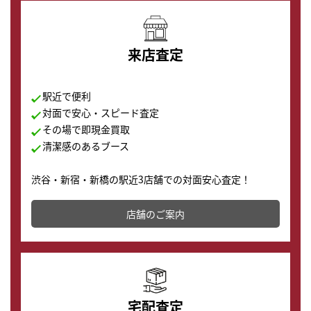
来店査定
駅近で便利
対面で安心・スピード査定
その場で即現金買取
清潔感のあるブース
渋谷・新宿・新橋の駅近3店舗での対面安心査定！
その場で現金買取致します。渋谷本店では、時計販売の
店舗を併設しており、下取りに出してお得に新しい時計
店舗のご案内
の購入もできます♪
宅配査定