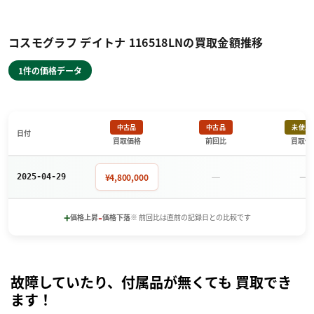
コスモグラフ デイトナ 116518LNの買取金額推移
1件の価格データ
中古品
中古品
未使用
日付
買取価格
前回比
買取価
－
－
¥4,800,000
2025-04-29
+
-
価格上昇
価格下落
※ 前回比は直前の記録日との比較です
故障していたり、付属品が無くても 買取でき
ます！