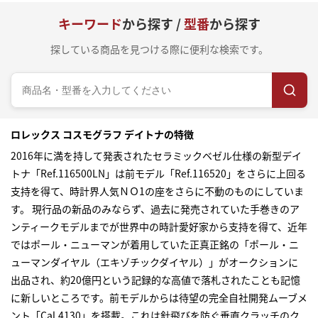
キーワード
から探す /
型番
から探す
探している商品を見つける際に便利な検索です。
ロレックス コスモグラフ デイトナの特徴
2016年に満を持して発表されたセラミックベゼル仕様の新型デイ
トナ「Ref.116500LN」は前モデル「Ref.116520」をさらに上回る
支持を得て、時計界人気ＮＯ1の座をさらに不動のものにしていま
す。 現行品の新品のみならず、過去に発売されていた手巻きのア
ンティークモデルまでが世界中の時計愛好家から支持を得て、近年
ではポール・ニューマンが着用していた正真正銘の「ポール・ニ
ューマンダイヤル（エキゾチックダイヤル）」がオークションに
出品され、約20億円という記録的な高値で落札されたことも記憶
に新しいところです。前モデルからは待望の完全自社開発ムーブメ
ント「Cal.4130」を搭載。これは針飛びを防ぐ垂直クラッチのク