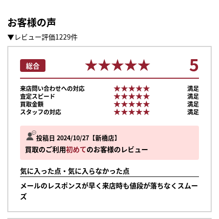
お客様の声
▼レビュー評価1229件
5
★★★★★
★★★★★
総合
★★★★★
★★★★★
来店問い合わせへの対応
満足
★★★★★
★★★★★
査定スピード
満足
★★★★★
★★★★★
買取金額
満足
★★★★★
★★★★★
スタッフの対応
満足
投稿日 2024/10/27
新橋店
買取のご利用
初めて
のお客様のレビュー
気に入った点・気に入らなかった点
メールのレスポンスが早く来店時も値段が落ちなくスムー
まずは
ズ
かんたん30秒でお試し査定