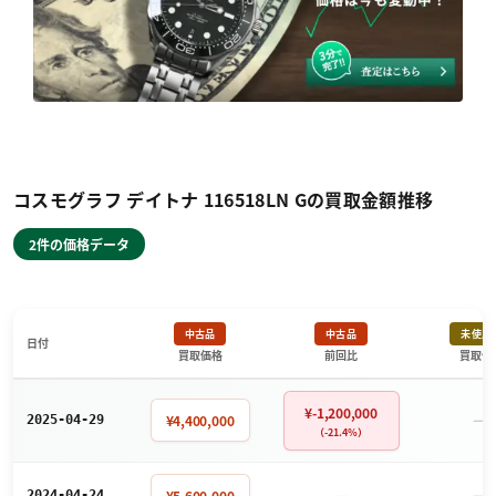
コスモグラフ デイトナ 116518LN Gの買取金額推移
2件の価格データ
中古品
中古品
未使用
日付
買取価格
前回比
買取価
¥-1,200,000
－
¥4,400,000
2025-04-29
（-21.4%）
－
－
¥5,600,000
2024-04-24