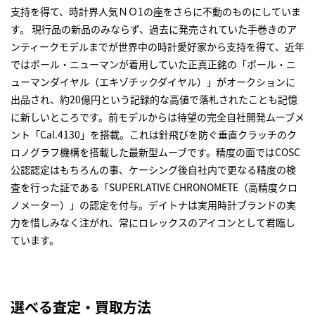
支持を得て、時計界人気ＮＯ1の座をさらに不動のものにしていま
す。 現行品の新品のみならず、過去に発売されていた手巻きのア
ンティークモデルまでが世界中の時計愛好家から支持を得て、近年
ではポール・ニューマンが着用していた正真正銘の「ポール・ニ
ューマンダイヤル（エキゾチックダイヤル）」がオークションに
出品され、約20億円という記録的な高値で落札されたことも記憶
に新しいところです。前モデルからは待望の完全自社開発ムーブメ
ント「Cal.4130」を搭載。これは針飛びを防ぐ垂直クラッチのク
ロノグラフ機構を搭載した最新型ムーブです。精度の面ではCOSC
公認認定はもちろんの事、ケーシング後自社内で更なる精度の検
査を行った証である「SUPERLATIVE CHRONOMETE（高精度クロ
ノメーター）」の認定を付与。デイトナは実用時計ブランドの実
力を惜しみなく注がれ、常にロレックスのアイコンとして君臨し
ています。
選べる査定・買取方法