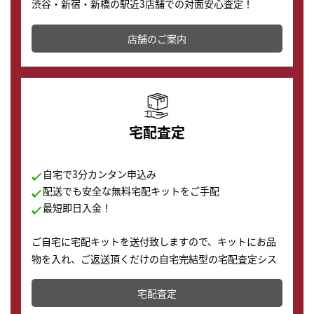
渋谷・新宿・新橋の駅近3店舗での対面安心査定！
その場で現金買取致します。渋谷本店では、時計販売の
店舗を併設しており、下取りに出してお得に新しい時計
店舗のご案内
の購入もできます♪
宅配査定
自宅で3分カンタン申込み
配送でも安全な無料宅配キットをご手配
最短即日入金！
ご自宅に宅配キットを送付致しますので、キットにお品
物を入れ、ご返送頂くだけの自宅完結型の宅配査定シス
テムです。
宅配査定
配送でも簡単&安全に査定・買取に出すことが可能で
す。