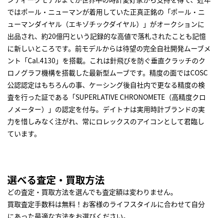
ではポール・ニューマンが着用していた正真正銘の「ポール・ニ
ューマンダイヤル（エキゾチックダイヤル）」がオークションに
出品され、約20億円という記録的な高値で落札されたことも記憶
に新しいところです。前モデルからは待望の完全自社開発ムーブメ
ント「Cal.4130」を搭載。これは針飛びを防ぐ垂直クラッチのク
ロノグラフ機構を搭載した最新型ムーブです。精度の面ではCOSC
公認認定はもちろんの事、ケーシング後自社内で更なる精度の検
査を行った証である「SUPERLATIVE CHRONOMETE（高精度クロ
ノメーター）」の認定を付与。デイトナは実用時計ブランドの実
力を惜しみなく注がれ、常にロレックスのアイコンとして君臨し
ています。
選べる査定・買取方法
どの査定・買取方法を選んでも査定額は変わりません。
買取査定手数料は無料！お客様のライフスタイルに合わせて自分
にあった最適な方法をお選びください。