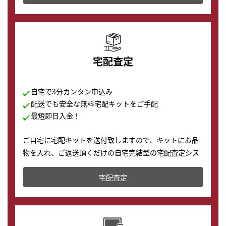
の購入もできます♪
宅配査定
自宅で3分カンタン申込み
配送でも安全な無料宅配キットをご手配
最短即日入金！
ご自宅に宅配キットを送付致しますので、キットにお品
物を入れ、ご返送頂くだけの自宅完結型の宅配査定シス
テムです。
宅配査定
配送でも簡単&安全に査定・買取に出すことが可能で
す。