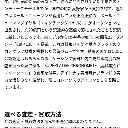
す。 現行品の新品のみならず、過去に発売されていた手巻きのア
ンティークモデルまでが世界中の時計愛好家から支持を得て、近年
ではポール・ニューマンが着用していた正真正銘の「ポール・ニ
ューマンダイヤル（エキゾチックダイヤル）」がオークションに
出品され、約20億円という記録的な高値で落札されたことも記憶
に新しいところです。前モデルからは待望の完全自社開発ムーブメ
ント「Cal.4130」を搭載。これは針飛びを防ぐ垂直クラッチのク
ロノグラフ機構を搭載した最新型ムーブです。精度の面ではCOSC
公認認定はもちろんの事、ケーシング後自社内で更なる精度の検
査を行った証である「SUPERLATIVE CHRONOMETE（高精度クロ
ノメーター）」の認定を付与。デイトナは実用時計ブランドの実
力を惜しみなく注がれ、常にロレックスのアイコンとして君臨し
ています。
選べる査定・買取方法
どの査定・買取方法を選んでも査定額は変わりません。