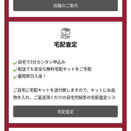
店舗を併設しており、下取りに出してお得に新しい時計
店舗のご案内
の購入もできます♪
宅配査定
自宅で3分カンタン申込み
配送でも安全な無料宅配キットをご手配
最短即日入金！
ご自宅に宅配キットを送付致しますので、キットにお品
物を入れ、ご返送頂くだけの自宅完結型の宅配査定シス
テムです。
宅配査定
配送でも簡単&安全に査定・買取に出すことが可能で
す。