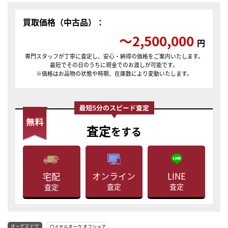
買取価格（中古品）：
〜2,500,000
円
専門スタッフが丁寧に査定し、安心・納得の価格をご案内いたします。
最短でその日のうちに現金でのお渡しが可能です。
※価格はお品物の状態や時期、在庫数により変動いたします。
査定
をする
LINE
オンライン
宅配
査定
査定
査定
オーデマ ピゲ
ロイヤルオーク オフショア