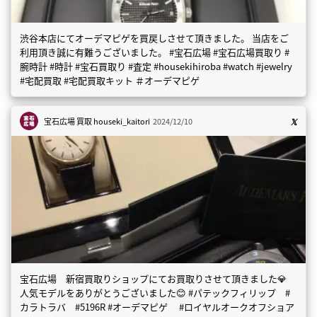
渋谷本店にてオーデマピゲを買戻しさせて頂きました。 当店をご
利用頂き誠に有難うございました。 #宝石広場 #宝石広場買取り #
腕時計 #時計 #宝石買取り #査定 #housekihiroba #watch #jewelry
#宅配買取 #宅配買取キット ＃オーデマピゲ
宝石広場 買取
houseki_kaitori
2024/12/10
宝石広場 新宿買取りショップにてお買取りさせて頂きました💎
人気モデルをありがとうございました😊 #パテックフィリップ #
カラトラバ #5196R #オーデマピゲ #ロイヤルオークオフショア