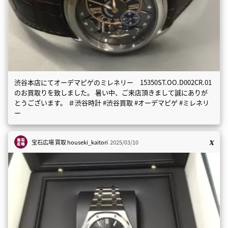
渋谷本店にてオーデマピゲのミレネリー 15350ST.OO.D002CR.01
のお買取りを致しました。 暑い中、ご来店頂きまして誠にありが
とうございます。 ＃渋谷時計 #渋谷買取 #オーデマピゲ #ミレネリ
ー
宝石広場 買取
houseki_kaitori
2025/03/10