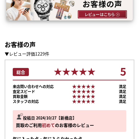
お客様の声
▼レビュー評価1229件
5
★★★★★
★★★★★
総合
★★★★★
★★★★★
来店問い合わせへの対応
満足
★★★★★
★★★★★
査定スピード
満足
★★★★★
★★★★★
買取金額
満足
★★★★★
★★★★★
スタッフの対応
満足
投稿日 2024/10/27
新橋店
買取のご利用
初めて
のお客様のレビュー
気に入った点・気に入らなかった点