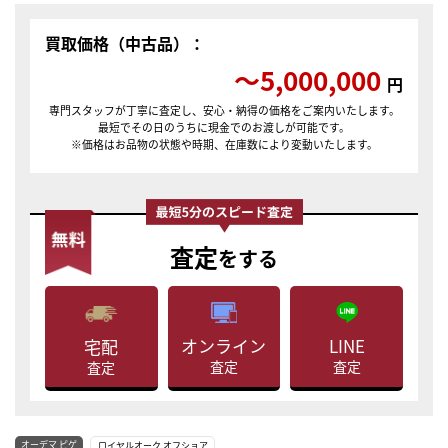
買取価格（中古品）：
〜5,000,000
円
専門スタッフが丁寧に査定し、安心・納得の価格をご案内いたします。
最短でその日のうちに現金でのお渡しが可能です。
※価格はお品物の状態や時期、在庫数により変動いたします。
査定
をする
LINE
オンライン
宅配
査定
査定
査定
オーデマ ピゲ
ロイヤルオーク オフショア