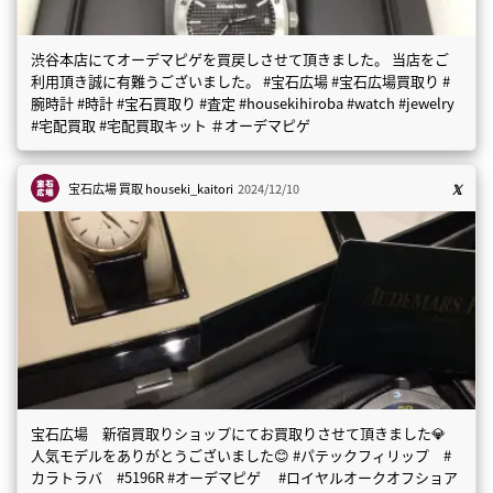
渋谷本店にてオーデマピゲを買戻しさせて頂きました。 当店をご
利用頂き誠に有難うございました。 #宝石広場 #宝石広場買取り #
腕時計 #時計 #宝石買取り #査定 #housekihiroba #watch #jewelry
#宅配買取 #宅配買取キット ＃オーデマピゲ
宝石広場 買取
houseki_kaitori
2024/12/10
宝石広場 新宿買取りショップにてお買取りさせて頂きました💎
人気モデルをありがとうございました😊 #パテックフィリップ #
カラトラバ #5196R #オーデマピゲ #ロイヤルオークオフショア