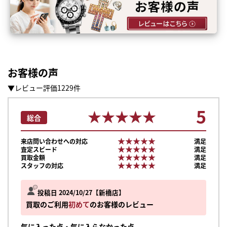
お客様の声
▼レビュー評価1229件
5
★★★★★
★★★★★
総合
★★★★★
★★★★★
来店問い合わせへの対応
満足
★★★★★
★★★★★
査定スピード
満足
★★★★★
★★★★★
買取金額
満足
★★★★★
★★★★★
スタッフの対応
満足
投稿日 2024/10/27
新橋店
買取のご利用
初めて
のお客様のレビュー
気に入った点・気に入らなかった点