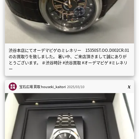
渋谷本店にてオーデマピゲのミレネリー 15350ST.OO.D002CR.01
のお買取りを致しました。 暑い中、ご来店頂きまして誠にありが
とうございます。 ＃渋谷時計 #渋谷買取 #オーデマピゲ #ミレネリ
ー
宝石広場 買取
houseki_kaitori
2025/03/10